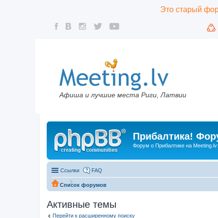
Это старый фору
Афиша и лучшие места Риги, Латвии
Прибалтика! Фору
Форум о Прибалтике на Meeting.lv
Ссылки
FAQ
Список форумов
Активные темы
Перейти к расширенному поиску