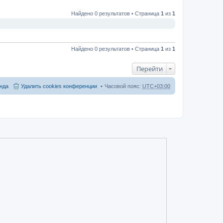
Найдено 0 результатов • Страница
1
из
1
Найдено 0 результатов • Страница
1
из
1
Перейти
нда
Удалить cookies конференции
Часовой пояс:
UTC+03:00