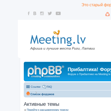
Это старый фору
Афиша и лучшие места Риги, Латвии
Прибалтика! Фору
Форум о Прибалтике на Meeting.lv
Ссылки
FAQ
Список форумов
Активные темы
Перейти к расширенному поиску