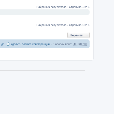
Найдено 0 результатов • Страница
1
из
1
Найдено 0 результатов • Страница
1
из
1
Перейти
нда
Удалить cookies конференции
Часовой пояс:
UTC+03:00