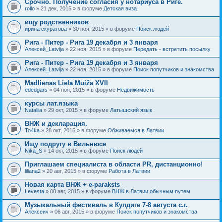
Срочно. Получение согласия у нотариуса в Риге.
rollo
» 21 дек, 2015 » в форуме
Детская виза
ищу родственников
ирина скуратова
» 30 ноя, 2015 » в форуме
Поиск людей
Рига - Питер - Рига 19 декабря и 3 января
Алексей_Latvija
» 22 ноя, 2015 » в форуме
Передать - встретить посылку
Рига - Питер - Рига 19 декабря и 3 января
Алексей_Latvija
» 22 ноя, 2015 » в форуме
Поиск попутчиков и знакомства
Madlienas Liela Muiža XVII
ededgars
» 04 ноя, 2015 » в форуме
Недвижимость
курсы лат.языка
Nataliia
» 29 окт, 2015 » в форуме
Латышский язык
ВНЖ и декларация.
To4ka
» 28 окт, 2015 » в форуме
Обживаемся в Латвии
Ищу подругу в Вильнюсе
Nika_S
» 14 окт, 2015 » в форуме
Поиск людей
Приглашаем специалиста в области PR, дистанционно!
liliana2
» 20 авг, 2015 » в форуме
Работа в Латвии
Новая карта ВНЖ + e-paraksts
Levesta
» 08 авг, 2015 » в форуме
ВНЖ в Латвии обычным путем
Музыкальный фестиваль в Кулдиге 7-8 августа с.г.
Алексеич
» 06 авг, 2015 » в форуме
Поиск попутчиков и знакомства