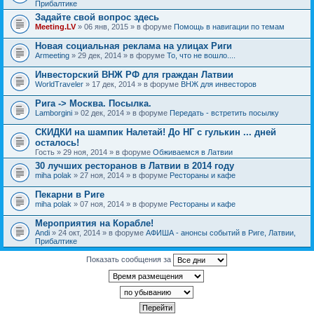
Прибалтике
Задайте свой вопрос здесь
Meeting.LV
» 06 янв, 2015 » в форуме
Помощь в навигации по темам
Новая социальная реклама на улицах Риги
Armeeting
» 29 дек, 2014 » в форуме
То, что не вошло....
Инвесторский ВНЖ РФ для граждан Латвии
WorldTraveler
» 17 дек, 2014 » в форуме
ВНЖ для инвесторов
Рига -> Москва. Посылка.
Lamborgini
» 02 дек, 2014 » в форуме
Передать - встретить посылку
СКИДКИ на шампик Налетай! До НГ с гулькин ... дней
осталось!
Гость
» 29 ноя, 2014 » в форуме
Обживаемся в Латвии
30 лучших ресторанов в Латвии в 2014 году
miha polak
» 27 ноя, 2014 » в форуме
Рестораны и кафе
Пекарни в Риге
miha polak
» 07 ноя, 2014 » в форуме
Рестораны и кафе
Мероприятия на Корабле!
Andi
» 24 окт, 2014 » в форуме
АФИША - анонсы событий в Риге, Латвии,
Прибалтике
Показать сообщения за