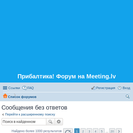
Прибалтика! Форум на Meeting.lv
Ссылки
FAQ
Регистрация
Вход
Список форумов
ои
Сообщения без ответов
ск
Перейти к расширенному поиску
Найдено более 1000 результатов
1
2
3
4
5
…
20