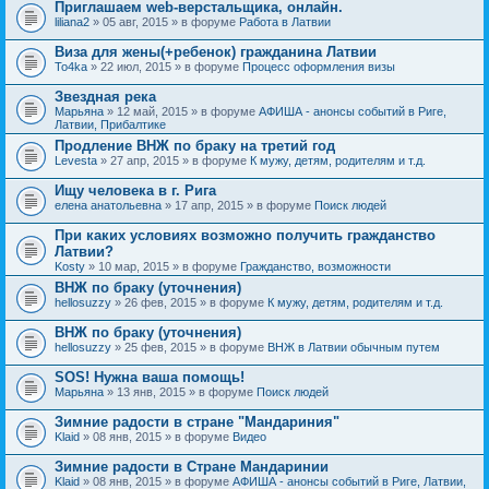
Приглашаем web-верстальщика, онлайн.
liliana2
» 05 авг, 2015 » в форуме
Работа в Латвии
Виза для жены(+ребенок) гражданина Латвии
To4ka
» 22 июл, 2015 » в форуме
Процесс оформления визы
Звездная река
Марьяна
» 12 май, 2015 » в форуме
АФИША - анонсы событий в Риге,
Латвии, Прибалтике
Продление ВНЖ по браку на третий год
Levesta
» 27 апр, 2015 » в форуме
К мужу, детям, родителям и т.д.
Ищу человека в г. Рига
елена анатольевна
» 17 апр, 2015 » в форуме
Поиск людей
При каких условиях возможно получить гражданство
Латвии?
Kosty
» 10 мар, 2015 » в форуме
Гражданство, возможности
ВНЖ по браку (уточнения)
hellosuzzy
» 26 фев, 2015 » в форуме
К мужу, детям, родителям и т.д.
ВНЖ по браку (уточнения)
hellosuzzy
» 25 фев, 2015 » в форуме
ВНЖ в Латвии обычным путем
SOS! Нужна ваша помощь!
Марьяна
» 13 янв, 2015 » в форуме
Поиск людей
Зимние радости в стране "Мандариния"
Klaid
» 08 янв, 2015 » в форуме
Видео
Зимние радости в Стране Мандаринии
Klaid
» 08 янв, 2015 » в форуме
АФИША - анонсы событий в Риге, Латвии,