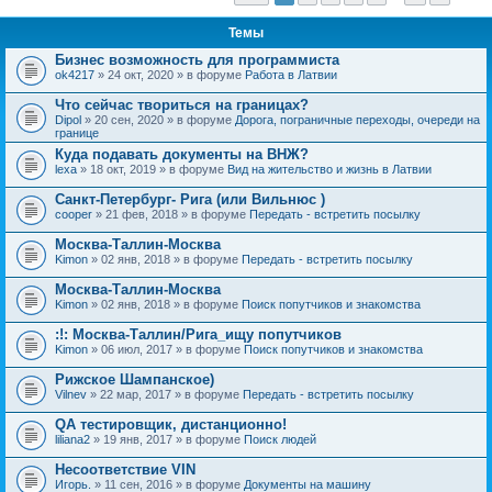
Темы
Бизнес возможность для программиста
ok4217
» 24 окт, 2020 » в форуме
Работа в Латвии
Что сейчас твориться на границах?
Dipol
» 20 сен, 2020 » в форуме
Дорога, пограничные переходы, очереди на
границе
Куда подавать документы на ВНЖ?
lexa
» 18 окт, 2019 » в форуме
Вид на жительство и жизнь в Латвии
Санкт-Петербург- Рига (или Вильнюс )
cooper
» 21 фев, 2018 » в форуме
Передать - встретить посылку
Москва-Таллин-Москва
Kimon
» 02 янв, 2018 » в форуме
Передать - встретить посылку
Москва-Таллин-Москва
Kimon
» 02 янв, 2018 » в форуме
Поиск попутчиков и знакомства
:!: Москва-Таллин/Рига_ищу попутчиков
Kimon
» 06 июл, 2017 » в форуме
Поиск попутчиков и знакомства
Рижское Шампанское)
Vilnev
» 22 мар, 2017 » в форуме
Передать - встретить посылку
QA тестировщик, дистанционно!
liliana2
» 19 янв, 2017 » в форуме
Поиск людей
Несоответствие VIN
Игорь.
» 11 сен, 2016 » в форуме
Документы на машину