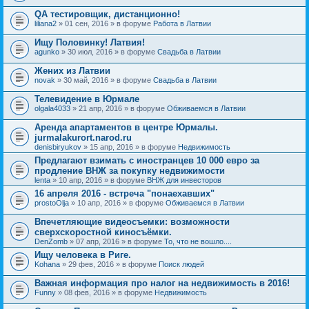
QA тестировщик, дистанционно!
liliana2
» 01 сен, 2016 » в форуме
Работа в Латвии
Ищу Половинку! Латвия!
agunko
» 30 июл, 2016 » в форуме
Свадьба в Латвии
Жених из Латвии
novak
» 30 май, 2016 » в форуме
Свадьба в Латвии
Телевидение в Юрмале
olgala4033
» 21 апр, 2016 » в форуме
Обживаемся в Латвии
Аренда апартаментов в центре Юрмалы.
jurmalakurort.narod.ru
denisbiryukov
» 15 апр, 2016 » в форуме
Недвижимость
Предлагают взимать с иностранцев 10 000 евро за
продление ВНЖ за покупку недвижимости
lenta
» 10 апр, 2016 » в форуме
ВНЖ для инвесторов
16 апреля 2016 - встреча "понаехавших"
prostoOlja
» 10 апр, 2016 » в форуме
Обживаемся в Латвии
Впечетляющие видеосъемки: возможности
сверхскоростной киносъёмки.
DenZomb
» 07 апр, 2016 » в форуме
То, что не вошло....
Ищу человека в Риге.
Kohana
» 29 фев, 2016 » в форуме
Поиск людей
Важная информация про налог на недвижимость в 2016!
Funny
» 08 фев, 2016 » в форуме
Недвижимость