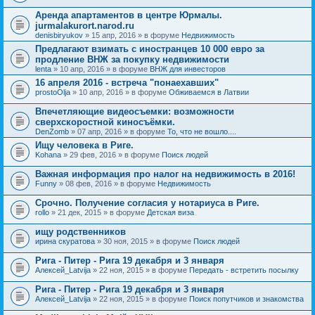
Аренда апартаментов в центре Юрмалы.
jurmalakurort.narod.ru
denisbiryukov
» 15 апр, 2016 » в форуме
Недвижимость
Предлагают взимать с иностранцев 10 000 евро за
продление ВНЖ за покупку недвижимости
lenta
» 10 апр, 2016 » в форуме
ВНЖ для инвесторов
16 апреля 2016 - встреча "понаехавших"
prostoOlja
» 10 апр, 2016 » в форуме
Обживаемся в Латвии
Впечетляющие видеосъемки: возможности
сверхскоростной киносъёмки.
DenZomb
» 07 апр, 2016 » в форуме
То, что не вошло....
Ищу человека в Риге.
Kohana
» 29 фев, 2016 » в форуме
Поиск людей
Важная информация про налог на недвижимость в 2016!
Funny
» 08 фев, 2016 » в форуме
Недвижимость
Срочно. Получение согласия у нотариуса в Риге.
rollo
» 21 дек, 2015 » в форуме
Детская виза
ищу родственников
ирина скуратова
» 30 ноя, 2015 » в форуме
Поиск людей
Рига - Питер - Рига 19 декабря и 3 января
Алексей_Latvija
» 22 ноя, 2015 » в форуме
Передать - встретить посылку
Рига - Питер - Рига 19 декабря и 3 января
Алексей_Latvija
» 22 ноя, 2015 » в форуме
Поиск попутчиков и знакомства