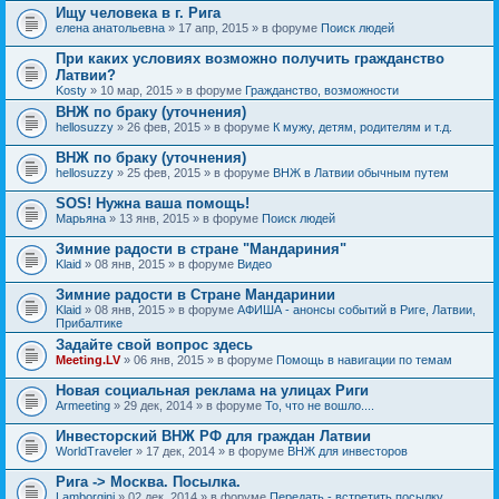
Ищу человека в г. Рига
елена анатольевна
» 17 апр, 2015 » в форуме
Поиск людей
При каких условиях возможно получить гражданство
Латвии?
Kosty
» 10 мар, 2015 » в форуме
Гражданство, возможности
ВНЖ по браку (уточнения)
hellosuzzy
» 26 фев, 2015 » в форуме
К мужу, детям, родителям и т.д.
ВНЖ по браку (уточнения)
hellosuzzy
» 25 фев, 2015 » в форуме
ВНЖ в Латвии обычным путем
SOS! Нужна ваша помощь!
Марьяна
» 13 янв, 2015 » в форуме
Поиск людей
Зимние радости в стране "Мандариния"
Klaid
» 08 янв, 2015 » в форуме
Видео
Зимние радости в Стране Мандаринии
Klaid
» 08 янв, 2015 » в форуме
АФИША - анонсы событий в Риге, Латвии,
Прибалтике
Задайте свой вопрос здесь
Meeting.LV
» 06 янв, 2015 » в форуме
Помощь в навигации по темам
Новая социальная реклама на улицах Риги
Armeeting
» 29 дек, 2014 » в форуме
То, что не вошло....
Инвесторский ВНЖ РФ для граждан Латвии
WorldTraveler
» 17 дек, 2014 » в форуме
ВНЖ для инвесторов
Рига -> Москва. Посылка.
Lamborgini
» 02 дек, 2014 » в форуме
Передать - встретить посылку