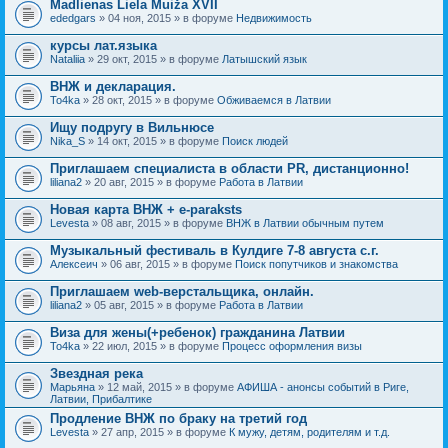
Madlienas Liela Muiža XVII
ededgars
» 04 ноя, 2015 » в форуме
Недвижимость
курсы лат.языка
Nataliia
» 29 окт, 2015 » в форуме
Латышский язык
ВНЖ и декларация.
To4ka
» 28 окт, 2015 » в форуме
Обживаемся в Латвии
Ищу подругу в Вильнюсе
Nika_S
» 14 окт, 2015 » в форуме
Поиск людей
Приглашаем специалиста в области PR, дистанционно!
liliana2
» 20 авг, 2015 » в форуме
Работа в Латвии
Новая карта ВНЖ + e-paraksts
Levesta
» 08 авг, 2015 » в форуме
ВНЖ в Латвии обычным путем
Музыкальный фестиваль в Кулдиге 7-8 августа с.г.
Алексеич
» 06 авг, 2015 » в форуме
Поиск попутчиков и знакомства
Приглашаем web-верстальщика, онлайн.
liliana2
» 05 авг, 2015 » в форуме
Работа в Латвии
Виза для жены(+ребенок) гражданина Латвии
To4ka
» 22 июл, 2015 » в форуме
Процесс оформления визы
Звездная река
Марьяна
» 12 май, 2015 » в форуме
АФИША - анонсы событий в Риге,
Латвии, Прибалтике
Продление ВНЖ по браку на третий год
Levesta
» 27 апр, 2015 » в форуме
К мужу, детям, родителям и т.д.