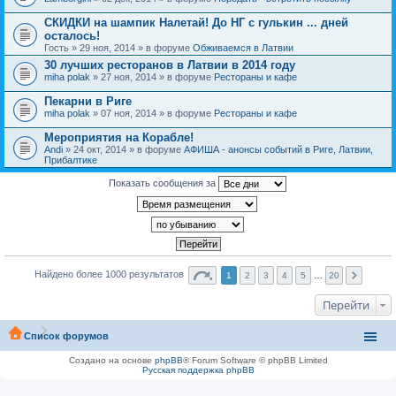
СКИДКИ на шампик Налетай! До НГ с гулькин ... дней
осталось!
Гость
» 29 ноя, 2014 » в форуме
Обживаемся в Латвии
30 лучших ресторанов в Латвии в 2014 году
miha polak
» 27 ноя, 2014 » в форуме
Рестораны и кафе
Пекарни в Риге
miha polak
» 07 ноя, 2014 » в форуме
Рестораны и кафе
Мероприятия на Корабле!
Andi
» 24 окт, 2014 » в форуме
АФИША - анонсы событий в Риге, Латвии,
Прибалтике
Показать сообщения за
Найдено более 1000 результатов
1
2
3
4
5
…
20
Перейти
Список форумов
Создано на основе
phpBB
® Forum Software © phpBB Limited
Русская поддержка phpBB