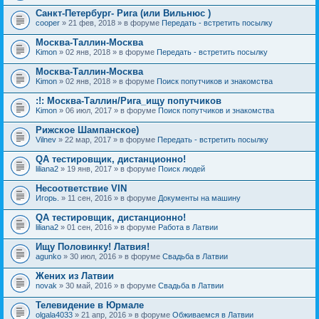
Санкт-Петербург- Рига (или Вильнюс )
cooper
» 21 фев, 2018 » в форуме
Передать - встретить посылку
Москва-Таллин-Москва
Kimon
» 02 янв, 2018 » в форуме
Передать - встретить посылку
Москва-Таллин-Москва
Kimon
» 02 янв, 2018 » в форуме
Поиск попутчиков и знакомства
:!: Москва-Таллин/Рига_ищу попутчиков
Kimon
» 06 июл, 2017 » в форуме
Поиск попутчиков и знакомства
Рижское Шампанское)
Vilnev
» 22 мар, 2017 » в форуме
Передать - встретить посылку
QA тестировщик, дистанционно!
liliana2
» 19 янв, 2017 » в форуме
Поиск людей
Несоответствие VIN
Игорь.
» 11 сен, 2016 » в форуме
Документы на машину
QA тестировщик, дистанционно!
liliana2
» 01 сен, 2016 » в форуме
Работа в Латвии
Ищу Половинку! Латвия!
agunko
» 30 июл, 2016 » в форуме
Свадьба в Латвии
Жених из Латвии
novak
» 30 май, 2016 » в форуме
Свадьба в Латвии
Телевидение в Юрмале
olgala4033
» 21 апр, 2016 » в форуме
Обживаемся в Латвии