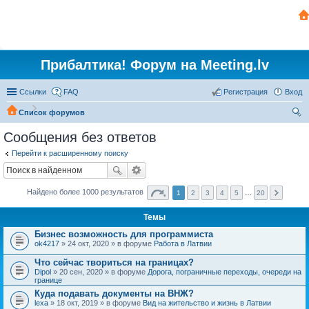
Прибалтика! Форум на Meeting.lv
Ссылки
FAQ
Регистрация
Вход
Список форумов
ои
Сообщения без ответов
ск
Перейти к расширенному поиску
Найдено более 1000 результатов
1
2
3
4
5
…
20
Темы
Бизнес возможность для программиста
ok4217
» 24 окт, 2020 » в форуме
Работа в Латвии
Что сейчас твориться на границах?
Dipol
» 20 сен, 2020 » в форуме
Дорога, пограничные переходы, очереди на
границе
Куда подавать документы на ВНЖ?
lexa
» 18 окт, 2019 » в форуме
Вид на жительство и жизнь в Латвии