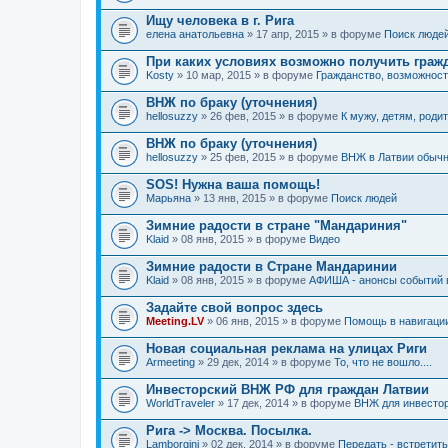
Ищу человека в г. Рига
елена анатольевна
» 17 апр, 2015 » в форуме
Поиск люде
При каких условиях возможно получить граж
Kosty
» 10 мар, 2015 » в форуме
Гражданство, возможнос
ВНЖ по браку (уточнения)
hellosuzzy
» 26 фев, 2015 » в форуме
К мужу, детям, родит
ВНЖ по браку (уточнения)
hellosuzzy
» 25 фев, 2015 » в форуме
ВНЖ в Латвии обыч
SOS! Нужна ваша помощь!
Марьяна
» 13 янв, 2015 » в форуме
Поиск людей
Зимние радости в стране "Мандариния"
Klaid
» 08 янв, 2015 » в форуме
Видео
Зимние радости в Стране Мандаринии
Klaid
» 08 янв, 2015 » в форуме
АФИША - анонсы событий в
Задайте свой вопрос здесь
Meeting.LV
» 06 янв, 2015 » в форуме
Помощь в навигаци
Новая социальная реклама на улицах Риги
Armeeting
» 29 дек, 2014 » в форуме
То, что не вошло....
Инвесторский ВНЖ РФ для граждан Латвии
WorldTraveler
» 17 дек, 2014 » в форуме
ВНЖ для инвесто
Рига -> Москва. Посылка.
Lamborgini
» 02 дек, 2014 » в форуме
Передать - встретит