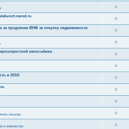
0
и
akurort.narod.ru
0
ро за продление ВНЖ за покупку недвижимости
0
0
и
ерхскоростной киносъёмки.
0
0
ть в 2016!
0
ге.
0
0
0
ретить посылку
0
ов и знакомства