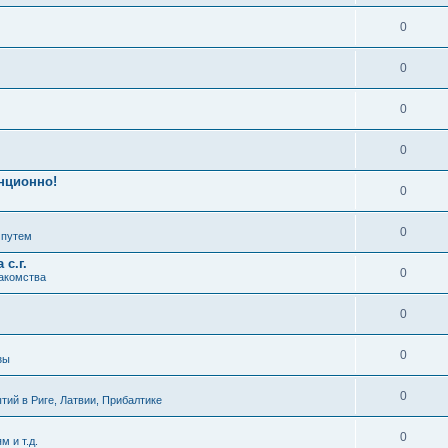
0
0
0
0
нционно!
0
0
 путем
с.г.
0
накомства
0
0
зы
0
ий в Риге, Латвии, Прибалтике
0
м и т.д.