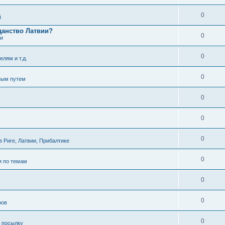
0
й
данство Латвии?
0
ти
0
елям и т.д.
0
ным путем
0
0
0
 Риге, Латвии, Прибалтике
0
и по темам
0
0
ров
0
ь посылку