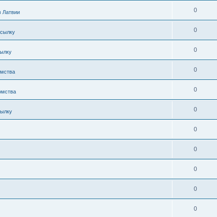
0
в Латвии
0
осылку
0
сылку
0
омства
0
омства
0
сылку
0
0
0
0
0