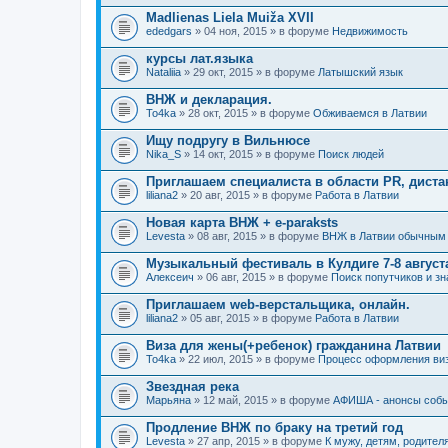
Madlienas Liela Muiža XVII
ededgars
» 04 ноя, 2015 » в форуме
Недвижимость
курсы лат.языка
Nataliia
» 29 окт, 2015 » в форуме
Латышский язык
ВНЖ и декларация.
To4ka
» 28 окт, 2015 » в форуме
Обживаемся в Латвии
Ищу подругу в Вильнюсе
Nika_S
» 14 окт, 2015 » в форуме
Поиск людей
Приглашаем специалиста в области PR, диста
liliana2
» 20 авг, 2015 » в форуме
Работа в Латвии
Новая карта ВНЖ + e-paraksts
Levesta
» 08 авг, 2015 » в форуме
ВНЖ в Латвии обычным
Музыкальный фестиваль в Кулдиге 7-8 августа 
Алексеич
» 06 авг, 2015 » в форуме
Поиск попутчиков и з
Приглашаем web-верстальщика, онлайн.
liliana2
» 05 авг, 2015 » в форуме
Работа в Латвии
Виза для жены(+ребенок) гражданина Латвии
To4ka
» 22 июл, 2015 » в форуме
Процесс оформления ви
Звездная река
Марьяна
» 12 май, 2015 » в форуме
АФИША - анонсы событ
Продление ВНЖ по браку на третий год
Levesta
» 27 апр, 2015 » в форуме
К мужу, детям, родителя