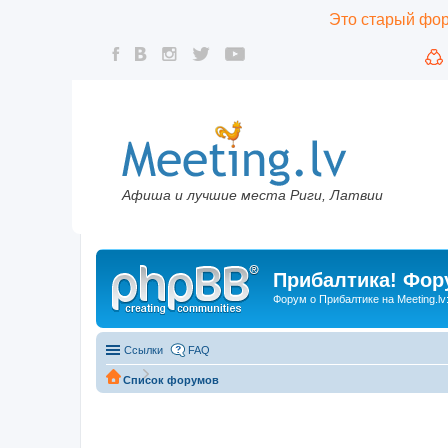
Это старый фору
Афиша и лучшие места Риги, Латвии
Прибалтика! Фору
Форум о Прибалтике на Meeting.lv
Ссылки
FAQ
Список форумов