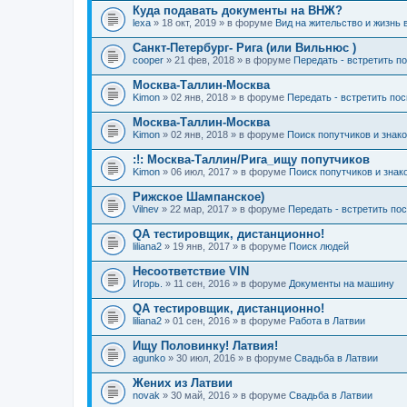
Куда подавать документы на ВНЖ?
lexa
» 18 окт, 2019 » в форуме
Вид на жительство и жизнь 
Санкт-Петербург- Рига (или Вильнюс )
cooper
» 21 фев, 2018 » в форуме
Передать - встретить п
Москва-Таллин-Москва
Kimon
» 02 янв, 2018 » в форуме
Передать - встретить по
Москва-Таллин-Москва
Kimon
» 02 янв, 2018 » в форуме
Поиск попутчиков и знак
:!: Москва-Таллин/Рига_ищу попутчиков
Kimon
» 06 июл, 2017 » в форуме
Поиск попутчиков и знак
Рижское Шампанское)
Vilnev
» 22 мар, 2017 » в форуме
Передать - встретить по
QA тестировщик, дистанционно!
liliana2
» 19 янв, 2017 » в форуме
Поиск людей
Несоответствие VIN
Игорь.
» 11 сен, 2016 » в форуме
Документы на машину
QA тестировщик, дистанционно!
liliana2
» 01 сен, 2016 » в форуме
Работа в Латвии
Ищу Половинку! Латвия!
agunko
» 30 июл, 2016 » в форуме
Свадьба в Латвии
Жених из Латвии
novak
» 30 май, 2016 » в форуме
Свадьба в Латвии