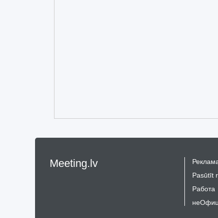
Meeting.lv
Реклама
Pasūtīt 
Работа
неОфиц