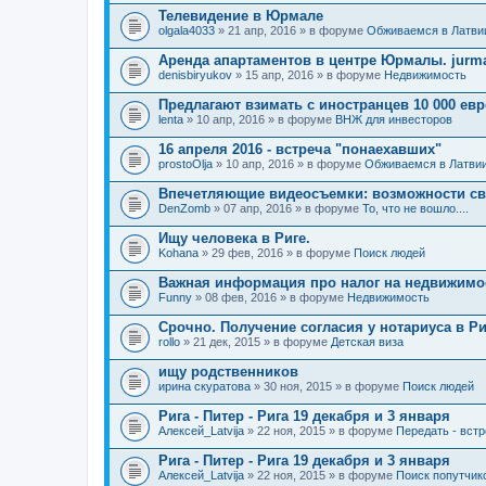
Телевидение в Юрмале
olgala4033
» 21 апр, 2016 » в форуме
Обживаемся в Латви
Аренда апартаментов в центре Юрмалы. jurmal
denisbiryukov
» 15 апр, 2016 » в форуме
Недвижимость
Предлагают взимать с иностранцев 10 000 ев
lenta
» 10 апр, 2016 » в форуме
ВНЖ для инвесторов
16 апреля 2016 - встреча "понаехавших"
prostoOlja
» 10 апр, 2016 » в форуме
Обживаемся в Латви
Впечетляющие видеосъемки: возможности св
DenZomb
» 07 апр, 2016 » в форуме
То, что не вошло....
Ищу человека в Риге.
Kohana
» 29 фев, 2016 » в форуме
Поиск людей
Важная информация про налог на недвижимос
Funny
» 08 фев, 2016 » в форуме
Недвижимость
Срочно. Получение согласия у нотариуса в Ри
rollo
» 21 дек, 2015 » в форуме
Детская виза
ищу родственников
ирина скуратова
» 30 ноя, 2015 » в форуме
Поиск людей
Рига - Питер - Рига 19 декабря и 3 января
Алексей_Latvija
» 22 ноя, 2015 » в форуме
Передать - вст
Рига - Питер - Рига 19 декабря и 3 января
Алексей_Latvija
» 22 ноя, 2015 » в форуме
Поиск попутчик