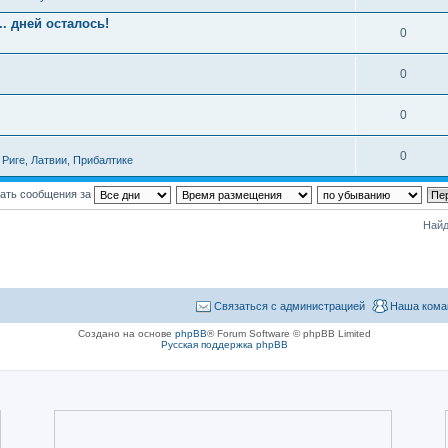
. дней осталось!
0
0
0
0
Риге, Латвии, Прибалтике
ать сообщения за
Найд
Связаться с администрацией
Наша кома
Создано на основе
phpBB
® Forum Software © phpBB Limited
Русская поддержка phpBB