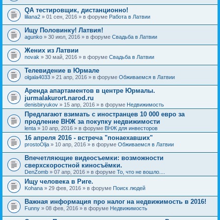
QA тестировщик, дистанционно!
liliana2
» 01 сен, 2016 » в форуме
Работа в Латвии
Ищу Половинку! Латвия!
agunko
» 30 июл, 2016 » в форуме
Свадьба в Латвии
Жених из Латвии
novak
» 30 май, 2016 » в форуме
Свадьба в Латвии
Телевидение в Юрмале
olgala4033
» 21 апр, 2016 » в форуме
Обживаемся в Латвии
Аренда апартаментов в центре Юрмалы.
jurmalakurort.narod.ru
denisbiryukov
» 15 апр, 2016 » в форуме
Недвижимость
Предлагают взимать с иностранцев 10 000 евро за
продление ВНЖ за покупку недвижимости
lenta
» 10 апр, 2016 » в форуме
ВНЖ для инвесторов
16 апреля 2016 - встреча "понаехавших"
prostoOlja
» 10 апр, 2016 » в форуме
Обживаемся в Латвии
Впечетляющие видеосъемки: возможности
сверхскоростной киносъёмки.
DenZomb
» 07 апр, 2016 » в форуме
То, что не вошло....
Ищу человека в Риге.
Kohana
» 29 фев, 2016 » в форуме
Поиск людей
Важная информация про налог на недвижимость в 2016!
Funny
» 08 фев, 2016 » в форуме
Недвижимость