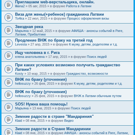
Приглашаем web-верстальщика, онлайн.
liliana2
» 05 авг, 2015 » в форуме
Работа в Латвии
Виза для жены(+ребенок) гражданина Латвии
To4ka
» 22 июл, 2015 » в форуме
Процесс оформления визы
Звездная река
Марьяна
» 12 май, 2015 » в форуме
АФИША - анонсы событий в Риге,
Латвии, Прибалтике
Продление ВНЖ по браку на третий год
Levesta
» 27 апр, 2015 » в форуме
К мужу, детям, родителям и т.д.
Ищу человека в г. Рига
елена анатольевна
» 17 апр, 2015 » в форуме
Поиск людей
При каких условиях возможно получить гражданство
Латвии?
Kosty
» 10 мар, 2015 » в форуме
Гражданство, возможности
ВНЖ по браку (уточнения)
hellosuzzy
» 26 фев, 2015 » в форуме
К мужу, детям, родителям и т.д.
ВНЖ по браку (уточнения)
hellosuzzy
» 25 фев, 2015 » в форуме
ВНЖ в Латвии обычным путем
SOS! Нужна ваша помощь!
Марьяна
» 13 янв, 2015 » в форуме
Поиск людей
Зимние радости в стране "Мандариния"
Klaid
» 08 янв, 2015 » в форуме
Видео
Зимние радости в Стране Мандаринии
Klaid
» 08 янв, 2015 » в форуме
АФИША - анонсы событий в Риге, Латвии,