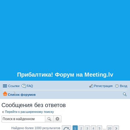
Прибалтика! Форум на Meeting.lv
Ссылки
FAQ
Регистрация
Вход
Список форумов
ои
Сообщения без ответов
ск
Перейти к расширенному поиску
Найдено более 1000 результатов
1
2
3
4
5
…
20