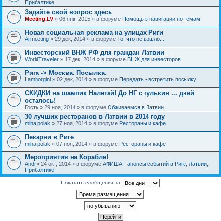
Прибалтике
Задайте свой вопрос здесь
Meeting.LV
» 06 янв, 2015 » в форуме
Помощь в навигации по темам
Новая социальная реклама на улицах Риги
Armeeting
» 29 дек, 2014 » в форуме
То, что не вошло....
Инвесторский ВНЖ РФ для граждан Латвии
WorldTraveler
» 17 дек, 2014 » в форуме
ВНЖ для инвесторов
Рига -> Москва. Посылка.
Lamborgini
» 02 дек, 2014 » в форуме
Передать - встретить посылку
СКИДКИ на шампик Налетай! До НГ с гулькин ... дней
осталось!
Гость
» 29 ноя, 2014 » в форуме
Обживаемся в Латвии
30 лучших ресторанов в Латвии в 2014 году
miha polak
» 27 ноя, 2014 » в форуме
Рестораны и кафе
Пекарни в Риге
miha polak
» 07 ноя, 2014 » в форуме
Рестораны и кафе
Мероприятия на Корабле!
Andi
» 24 окт, 2014 » в форуме
АФИША - анонсы событий в Риге, Латвии,
Прибалтике
Показать сообщения за