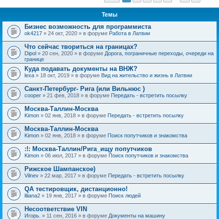
Темы
Бизнес возможность для программиста
ok4217
» 24 окт, 2020 » в форуме
Работа в Латвии
Что сейчас твориться на границах?
Dipol
» 20 сен, 2020 » в форуме
Дорога, пограничные переходы, очереди на
границе
Куда подавать документы на ВНЖ?
lexa
» 18 окт, 2019 » в форуме
Вид на жительство и жизнь в Латвии
Санкт-Петербург- Рига (или Вильнюс )
cooper
» 21 фев, 2018 » в форуме
Передать - встретить посылку
Москва-Таллин-Москва
Kimon
» 02 янв, 2018 » в форуме
Передать - встретить посылку
Москва-Таллин-Москва
Kimon
» 02 янв, 2018 » в форуме
Поиск попутчиков и знакомства
:!: Москва-Таллин/Рига_ищу попутчиков
Kimon
» 06 июл, 2017 » в форуме
Поиск попутчиков и знакомства
Рижское Шампанское)
Vilnev
» 22 мар, 2017 » в форуме
Передать - встретить посылку
QA тестировщик, дистанционно!
liliana2
» 19 янв, 2017 » в форуме
Поиск людей
Несоответствие VIN
Игорь.
» 11 сен, 2016 » в форуме
Документы на машину