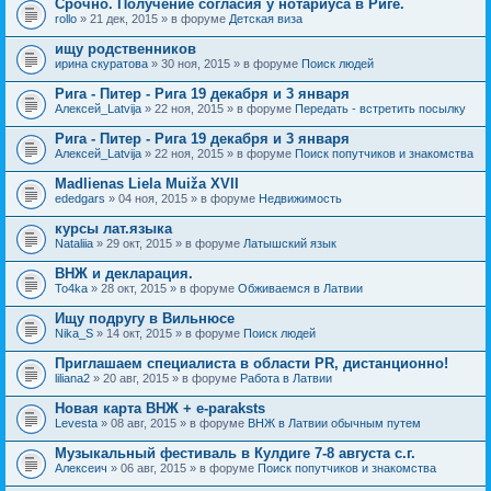
Срочно. Получение согласия у нотариуса в Риге.
rollo
» 21 дек, 2015 » в форуме
Детская виза
ищу родственников
ирина скуратова
» 30 ноя, 2015 » в форуме
Поиск людей
Рига - Питер - Рига 19 декабря и 3 января
Алексей_Latvija
» 22 ноя, 2015 » в форуме
Передать - встретить посылку
Рига - Питер - Рига 19 декабря и 3 января
Алексей_Latvija
» 22 ноя, 2015 » в форуме
Поиск попутчиков и знакомства
Madlienas Liela Muiža XVII
ededgars
» 04 ноя, 2015 » в форуме
Недвижимость
курсы лат.языка
Nataliia
» 29 окт, 2015 » в форуме
Латышский язык
ВНЖ и декларация.
To4ka
» 28 окт, 2015 » в форуме
Обживаемся в Латвии
Ищу подругу в Вильнюсе
Nika_S
» 14 окт, 2015 » в форуме
Поиск людей
Приглашаем специалиста в области PR, дистанционно!
liliana2
» 20 авг, 2015 » в форуме
Работа в Латвии
Новая карта ВНЖ + e-paraksts
Levesta
» 08 авг, 2015 » в форуме
ВНЖ в Латвии обычным путем
Музыкальный фестиваль в Кулдиге 7-8 августа с.г.
Алексеич
» 06 авг, 2015 » в форуме
Поиск попутчиков и знакомства