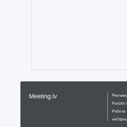
Meeting.lv
Реклама
Pasūtīt 
Работа
неОфиц