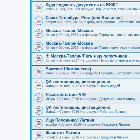
Куда подавать документы на ВНЖ?
lexa
» 18 окт, 2019 » в форуме
Вид на жительство и жизнь 
Санкт-Петербург- Рига (или Вильнюс )
cooper
» 21 фев, 2018 » в форуме
Передать - встретить п
Москва-Таллин-Москва
Kimon
» 02 янв, 2018 » в форуме
Передать - встретить по
Москва-Таллин-Москва
Kimon
» 02 янв, 2018 » в форуме
Поиск попутчиков и знак
:!: Москва-Таллин/Рига_ищу попутчиков
Kimon
» 06 июл, 2017 » в форуме
Поиск попутчиков и знак
Рижское Шампанское)
Vilnev
» 22 мар, 2017 » в форуме
Передать - встретить по
QA тестировщик, дистанционно!
liliana2
» 19 янв, 2017 » в форуме
Поиск людей
Несоответствие VIN
Игорь.
» 11 сен, 2016 » в форуме
Документы на машину
QA тестировщик, дистанционно!
liliana2
» 01 сен, 2016 » в форуме
Работа в Латвии
Ищу Половинку! Латвия!
agunko
» 30 июл, 2016 » в форуме
Свадьба в Латвии
Жених из Латвии
novak
» 30 май, 2016 » в форуме
Свадьба в Латвии