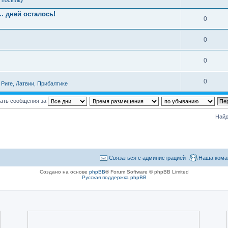
ь посылку
. дней осталось!
0
0
0
0
Риге, Латвии, Прибалтике
ать сообщения за
Найд
Связаться с администрацией
Наша кома
Создано на основе
phpBB
® Forum Software © phpBB Limited
Русская поддержка phpBB