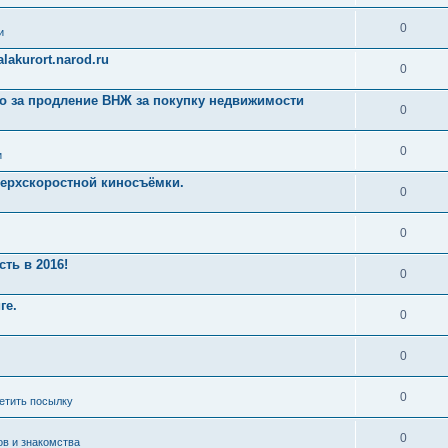
0
и
akurort.narod.ru
0
ро за продление ВНЖ за покупку недвижимости
0
0
и
ерхскоростной киносъёмки.
0
0
ть в 2016!
0
ге.
0
0
0
ретить посылку
0
ов и знакомства