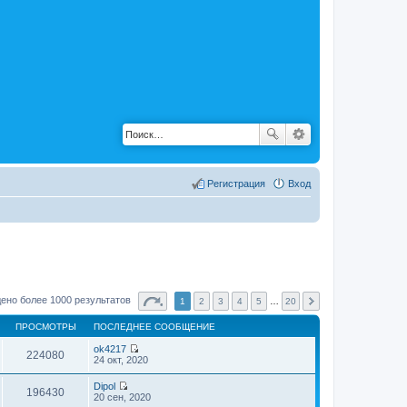
Регистрация
Вход
ено более 1000 результатов
1
2
3
4
5
…
20
ПРОСМОТРЫ
ПОСЛЕДНЕЕ СООБЩЕНИЕ
ok4217
224080
П
24 окт, 2020
е
р
Dipol
е
196430
П
20 сен, 2020
й
е