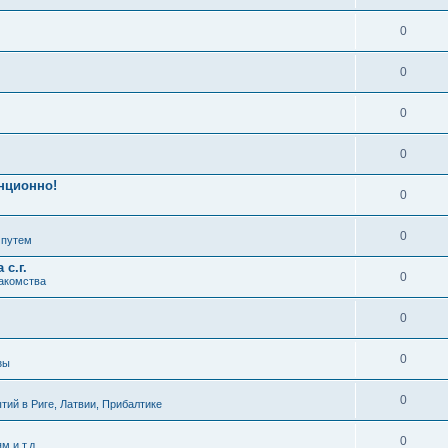
0
0
0
0
нционно!
0
0
 путем
с.г.
0
накомства
0
0
зы
0
ий в Риге, Латвии, Прибалтике
0
м и т.д.