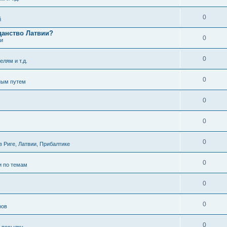
0
й
данство Латвии?
0
ти
0
елям и т.д.
0
ным путем
0
0
0
 Риге, Латвии, Прибалтике
0
и по темам
0
0
ров
0