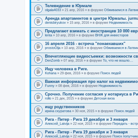
Телевидение в Юрмале
olgala4033
» 21 апр, 2016 » в форуме
Обживаемся в Латви
Аренда апартаментов в центре Юрмалы. jurmal
denisbiryukov
» 15 апр, 2016 » в форуме
Недвижимость
Предлагают взимать с иностранцев 10 000 ев
lenta
» 10 апр, 2016 » в форуме
ВНЖ для инвесторов
16 апреля 2016 - встреча "понаехавших"
prostoOlja
» 10 апр, 2016 » в форуме
Обживаемся в Латви
Впечетляющие видеосъемки: возможности св
DenZomb
» 07 апр, 2016 » в форуме
То, что не вошло....
Ищу человека в Риге.
Kohana
» 29 фев, 2016 » в форуме
Поиск людей
Важная информация про налог на недвижимос
Funny
» 08 фев, 2016 » в форуме
Недвижимость
Срочно. Получение согласия у нотариуса в Ри
rollo
» 21 дек, 2015 » в форуме
Детская виза
ищу родственников
ирина скуратова
» 30 ноя, 2015 » в форуме
Поиск людей
Рига - Питер - Рига 19 декабря и 3 января
Алексей_Latvija
» 22 ноя, 2015 » в форуме
Передать - вст
Рига - Питер - Рига 19 декабря и 3 января
Алексей_Latvija
» 22 ноя, 2015 » в форуме
Поиск попутчик