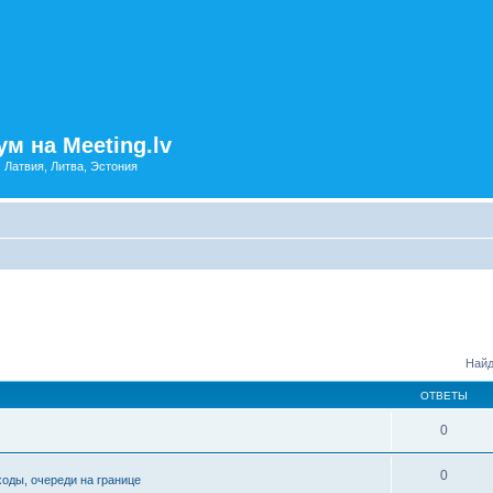
м на Meeting.lv
: Латвия, Литва, Эстония
Найд
ОТВЕТЫ
0
0
ходы, очереди на границе