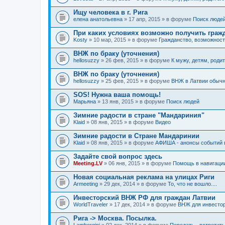
Ищу человека в г. Рига
елена анатольевна
» 17 апр, 2015 » в форуме
Поиск люде
При каких условиях возможно получить граж
Kosty
» 10 мар, 2015 » в форуме
Гражданство, возможнос
ВНЖ по браку (уточнения)
hellosuzzy
» 26 фев, 2015 » в форуме
К мужу, детям, родит
ВНЖ по браку (уточнения)
hellosuzzy
» 25 фев, 2015 » в форуме
ВНЖ в Латвии обыч
SOS! Нужна ваша помощь!
Марьяна
» 13 янв, 2015 » в форуме
Поиск людей
Зимние радости в стране "Мандариния"
Klaid
» 08 янв, 2015 » в форуме
Видео
Зимние радости в Стране Мандаринии
Klaid
» 08 янв, 2015 » в форуме
АФИША - анонсы событий в
Задайте свой вопрос здесь
Meeting.LV
» 06 янв, 2015 » в форуме
Помощь в навигаци
Новая социальная реклама на улицах Риги
Armeeting
» 29 дек, 2014 » в форуме
То, что не вошло....
Инвесторский ВНЖ РФ для граждан Латвии
WorldTraveler
» 17 дек, 2014 » в форуме
ВНЖ для инвесто
Рига -> Москва. Посылка.