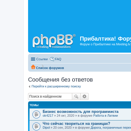
Прибалтика! Фору
Форум о Прибалтике на Meeting.lv
Ссылки
FAQ
Список форумов
Сообщения без ответов
Перейти к расширенному поиску
ТЕМЫ
Бизнес возможность для программиста
ok4217
» 24 окт, 2020 » в форуме
Работа в Латвии
Что сейчас твориться на границах?
Dipol
» 20 сен, 2020 » в форуме
Дорога, пограничные пере