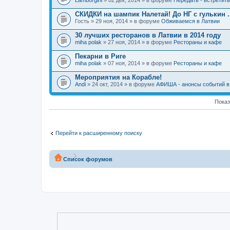
Lamborgini
» 02 дек, 2014 » в форуме
Передать - встретит
СКИДКИ на шампик Налетай! До НГ с гулькин ..
Гость
» 29 ноя, 2014 » в форуме
Обживаемся в Латвии
30 лучших ресторанов в Латвии в 2014 году
miha polak
» 27 ноя, 2014 » в форуме
Рестораны и кафе
Пекарни в Риге
miha polak
» 07 ноя, 2014 » в форуме
Рестораны и кафе
Мероприятия на Корабле!
Andi
» 24 окт, 2014 » в форуме
АФИША - анонсы событий в 
Показ
Перейти к расширенному поиску
Список форумов