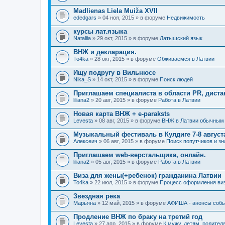
Madlienas Liela Muiža XVII
ededgars
» 04 ноя, 2015 » в форуме
Недвижимость
курсы лат.языка
Nataliia
» 29 окт, 2015 » в форуме
Латышский язык
ВНЖ и декларация.
To4ka
» 28 окт, 2015 » в форуме
Обживаемся в Латвии
Ищу подругу в Вильнюсе
Nika_S
» 14 окт, 2015 » в форуме
Поиск людей
Приглашаем специалиста в области PR, диста
liliana2
» 20 авг, 2015 » в форуме
Работа в Латвии
Новая карта ВНЖ + e-paraksts
Levesta
» 08 авг, 2015 » в форуме
ВНЖ в Латвии обычным
Музыкальный фестиваль в Кулдиге 7-8 августа 
Алексеич
» 06 авг, 2015 » в форуме
Поиск попутчиков и з
Приглашаем web-верстальщика, онлайн.
liliana2
» 05 авг, 2015 » в форуме
Работа в Латвии
Виза для жены(+ребенок) гражданина Латвии
To4ka
» 22 июл, 2015 » в форуме
Процесс оформления ви
Звездная река
Марьяна
» 12 май, 2015 » в форуме
АФИША - анонсы событ
Продление ВНЖ по браку на третий год
Levesta
» 27 апр, 2015 » в форуме
К мужу, детям, родителя