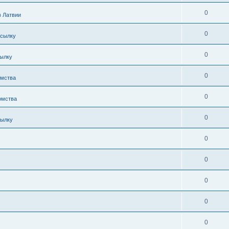
0
в Латвии
0
осылку
0
сылку
0
омства
0
омства
0
сылку
0
0
0
0
0