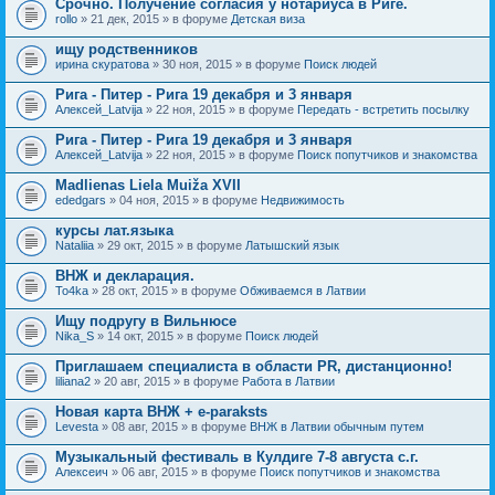
Срочно. Получение согласия у нотариуса в Риге.
rollo
» 21 дек, 2015 » в форуме
Детская виза
ищу родственников
ирина скуратова
» 30 ноя, 2015 » в форуме
Поиск людей
Рига - Питер - Рига 19 декабря и 3 января
Алексей_Latvija
» 22 ноя, 2015 » в форуме
Передать - встретить посылку
Рига - Питер - Рига 19 декабря и 3 января
Алексей_Latvija
» 22 ноя, 2015 » в форуме
Поиск попутчиков и знакомства
Madlienas Liela Muiža XVII
ededgars
» 04 ноя, 2015 » в форуме
Недвижимость
курсы лат.языка
Nataliia
» 29 окт, 2015 » в форуме
Латышский язык
ВНЖ и декларация.
To4ka
» 28 окт, 2015 » в форуме
Обживаемся в Латвии
Ищу подругу в Вильнюсе
Nika_S
» 14 окт, 2015 » в форуме
Поиск людей
Приглашаем специалиста в области PR, дистанционно!
liliana2
» 20 авг, 2015 » в форуме
Работа в Латвии
Новая карта ВНЖ + e-paraksts
Levesta
» 08 авг, 2015 » в форуме
ВНЖ в Латвии обычным путем
Музыкальный фестиваль в Кулдиге 7-8 августа с.г.
Алексеич
» 06 авг, 2015 » в форуме
Поиск попутчиков и знакомства