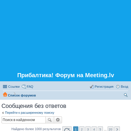
Прибалтика! Форум на Meeting.lv
Ссылки
FAQ
Регистрация
Вход
Список форумов
ои
Сообщения без ответов
ск
Перейти к расширенному поиску
Найдено более 1000 результатов
1
2
3
4
5
…
20