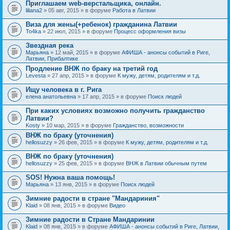
Приглашаем web-верстальщика, онлайн.
liliana2
» 05 авг, 2015 » в форуме
Работа в Латвии
Виза для жены(+ребенок) гражданина Латвии
To4ka
» 22 июл, 2015 » в форуме
Процесс оформления визы
Звездная река
Марьяна
» 12 май, 2015 » в форуме
АФИША - анонсы событий в Риге,
Латвии, Прибалтике
Продление ВНЖ по браку на третий год
Levesta
» 27 апр, 2015 » в форуме
К мужу, детям, родителям и т.д.
Ищу человека в г. Рига
елена анатольевна
» 17 апр, 2015 » в форуме
Поиск людей
При каких условиях возможно получить гражданство
Латвии?
Kosty
» 10 мар, 2015 » в форуме
Гражданство, возможности
ВНЖ по браку (уточнения)
hellosuzzy
» 26 фев, 2015 » в форуме
К мужу, детям, родителям и т.д.
ВНЖ по браку (уточнения)
hellosuzzy
» 25 фев, 2015 » в форуме
ВНЖ в Латвии обычным путем
SOS! Нужна ваша помощь!
Марьяна
» 13 янв, 2015 » в форуме
Поиск людей
Зимние радости в стране "Мандариния"
Klaid
» 08 янв, 2015 » в форуме
Видео
Зимние радости в Стране Мандаринии
Klaid
» 08 янв, 2015 » в форуме
АФИША - анонсы событий в Риге, Латвии,