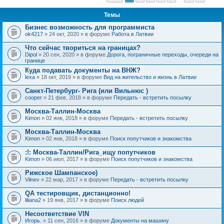
Темы
Бизнес возможность для программиста
ok4217
» 24 окт, 2020 » в форуме
Работа в Латвии
Что сейчас твориться на границах?
Dipol
» 20 сен, 2020 » в форуме
Дорога, пограничные переходы, очереди на
границе
Куда подавать документы на ВНЖ?
lexa
» 18 окт, 2019 » в форуме
Вид на жительство и жизнь в Латвии
Санкт-Петербург- Рига (или Вильнюс )
cooper
» 21 фев, 2018 » в форуме
Передать - встретить посылку
Москва-Таллин-Москва
Kimon
» 02 янв, 2018 » в форуме
Передать - встретить посылку
Москва-Таллин-Москва
Kimon
» 02 янв, 2018 » в форуме
Поиск попутчиков и знакомства
:!: Москва-Таллин/Рига_ищу попутчиков
Kimon
» 06 июл, 2017 » в форуме
Поиск попутчиков и знакомства
Рижское Шампанское)
Vilnev
» 22 мар, 2017 » в форуме
Передать - встретить посылку
QA тестировщик, дистанционно!
liliana2
» 19 янв, 2017 » в форуме
Поиск людей
Несоответствие VIN
Игорь.
» 11 сен, 2016 » в форуме
Документы на машину