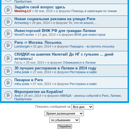
Прибалтике
Задайте свой вопрос здесь
Meeting.LV
» 06 янв, 2015 » в форуме
Помощь в навигации по темам
Новая социальная реклама на улицах Риги
Armeeting
» 29 дек, 2014 » в форуме
То, что не вошло....
Инвесторский ВНЖ РФ для граждан Латвии
WorldTraveler
» 17 дек, 2014 » в форуме
ВНЖ для инвесторов
Рига -> Москва. Посылка.
Lamborgini
» 02 дек, 2014 » в форуме
Передать - встретить посылку
СКИДКИ на шампик Налетай! До НГ с гулькин ... дней
осталось!
Гость
» 29 ноя, 2014 » в форуме
Обживаемся в Латвии
30 лучших ресторанов в Латвии в 2014 году
miha polak
» 27 ноя, 2014 » в форуме
Рестораны и кафе
Пекарни в Риге
miha polak
» 07 ноя, 2014 » в форуме
Рестораны и кафе
Мероприятия на Корабле!
Andi
» 24 окт, 2014 » в форуме
АФИША - анонсы событий в Риге, Латвии,
Прибалтике
Показать сообщения за