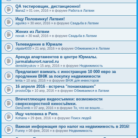
QA тестировщик, дистанционно!
liliana2
» 01 сен, 2016 » в форуме
Работа в Латвии
Ищу Половинку! Латвия!
agunko
» 30 июл, 2016 » в форуме
Свадьба в Латвии
Жених из Латвии
novak
» 30 май, 2016 » в форуме
Свадьба в Латвии
Телевидение в Юрмале
olgala4033
» 21 апр, 2016 » в форуме
Обживаемся в Латвии
Аренда апартаментов в центре Юрмалы.
jurmalakurort.narod.ru
denisbiryukov
» 15 апр, 2016 » в форуме
Недвижимость
Предлагают взимать с иностранцев 10 000 евро за
продление ВНЖ за покупку недвижимости
lenta
» 10 апр, 2016 » в форуме
ВНЖ для инвесторов
16 апреля 2016 - встреча "понаехавших"
prostoOlja
» 10 апр, 2016 » в форуме
Обживаемся в Латвии
Впечетляющие видеосъемки: возможности
сверхскоростной киносъёмки.
DenZomb
» 07 апр, 2016 » в форуме
То, что не вошло....
Ищу человека в Риге.
Kohana
» 29 фев, 2016 » в форуме
Поиск людей
Важная информация про налог на недвижимость в 2016!
Funny
» 08 фев, 2016 » в форуме
Недвижимость