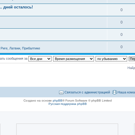
. дней осталось!
0
0
0
0
Риге, Латвии, Прибалтике
ать сообщения за
Найд
Связаться с администрацией
Наша кома
Создано на основе
phpBB
® Forum Software © phpBB Limited
Русская поддержка phpBB