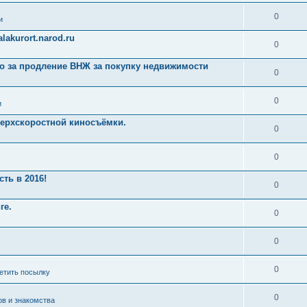
0
и
akurort.narod.ru
0
ро за продление ВНЖ за покупку недвижимости
0
0
и
ерхскоростной киносъёмки.
0
0
ть в 2016!
0
ге.
0
0
0
ретить посылку
0
ов и знакомства