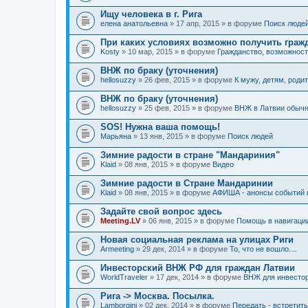
Ищу человека в г. Рига
елена анатольевна
» 17 апр, 2015 » в форуме
Поиск люде
При каких условиях возможно получить граж
Kosty
» 10 мар, 2015 » в форуме
Гражданство, возможнос
ВНЖ по браку (уточнения)
hellosuzzy
» 26 фев, 2015 » в форуме
К мужу, детям, родит
ВНЖ по браку (уточнения)
hellosuzzy
» 25 фев, 2015 » в форуме
ВНЖ в Латвии обыч
SOS! Нужна ваша помощь!
Марьяна
» 13 янв, 2015 » в форуме
Поиск людей
Зимние радости в стране "Мандариния"
Klaid
» 08 янв, 2015 » в форуме
Видео
Зимние радости в Стране Мандаринии
Klaid
» 08 янв, 2015 » в форуме
АФИША - анонсы событий в
Задайте свой вопрос здесь
Meeting.LV
» 06 янв, 2015 » в форуме
Помощь в навигаци
Новая социальная реклама на улицах Риги
Armeeting
» 29 дек, 2014 » в форуме
То, что не вошло....
Инвесторский ВНЖ РФ для граждан Латвии
WorldTraveler
» 17 дек, 2014 » в форуме
ВНЖ для инвесто
Рига -> Москва. Посылка.
Lamborgini
» 02 дек, 2014 » в форуме
Передать - встретит