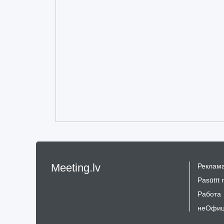
Meeting.lv
Реклама
Pasūtīt 
Работа
неОфиц