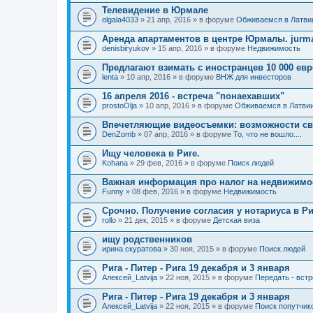
Телевидение в Юрмале
olgala4033
» 21 апр, 2016 » в форуме
Обживаемся в Латви
Аренда апартаментов в центре Юрмалы. jurmal
denisbiryukov
» 15 апр, 2016 » в форуме
Недвижимость
Предлагают взимать с иностранцев 10 000 ев
lenta
» 10 апр, 2016 » в форуме
ВНЖ для инвесторов
16 апреля 2016 - встреча "понаехавших"
prostoOlja
» 10 апр, 2016 » в форуме
Обживаемся в Латви
Впечетляющие видеосъемки: возможности св
DenZomb
» 07 апр, 2016 » в форуме
То, что не вошло....
Ищу человека в Риге.
Kohana
» 29 фев, 2016 » в форуме
Поиск людей
Важная информация про налог на недвижимос
Funny
» 08 фев, 2016 » в форуме
Недвижимость
Срочно. Получение согласия у нотариуса в Ри
rollo
» 21 дек, 2015 » в форуме
Детская виза
ищу родственников
ирина скуратова
» 30 ноя, 2015 » в форуме
Поиск людей
Рига - Питер - Рига 19 декабря и 3 января
Алексей_Latvija
» 22 ноя, 2015 » в форуме
Передать - вст
Рига - Питер - Рига 19 декабря и 3 января
Алексей_Latvija
» 22 ноя, 2015 » в форуме
Поиск попутчик