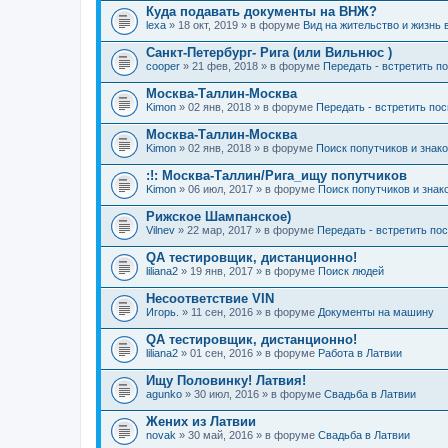
Куда подавать документы на ВНЖ?
lexa
» 18 окт, 2019 » в форуме
Вид на жительство и жизнь 
Санкт-Петербург- Рига (или Вильнюс )
cooper
» 21 фев, 2018 » в форуме
Передать - встретить п
Москва-Таллин-Москва
Kimon
» 02 янв, 2018 » в форуме
Передать - встретить по
Москва-Таллин-Москва
Kimon
» 02 янв, 2018 » в форуме
Поиск попутчиков и знак
:!: Москва-Таллин/Рига_ищу попутчиков
Kimon
» 06 июл, 2017 » в форуме
Поиск попутчиков и знак
Рижское Шампанское)
Vilnev
» 22 мар, 2017 » в форуме
Передать - встретить по
QA тестировщик, дистанционно!
liliana2
» 19 янв, 2017 » в форуме
Поиск людей
Несоответствие VIN
Игорь.
» 11 сен, 2016 » в форуме
Документы на машину
QA тестировщик, дистанционно!
liliana2
» 01 сен, 2016 » в форуме
Работа в Латвии
Ищу Половинку! Латвия!
agunko
» 30 июл, 2016 » в форуме
Свадьба в Латвии
Жених из Латвии
novak
» 30 май, 2016 » в форуме
Свадьба в Латвии