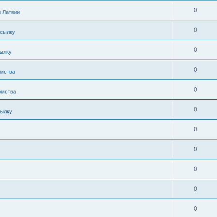
0
в Латвии
0
осылку
0
сылку
0
омства
0
омства
0
сылку
0
0
0
0
0