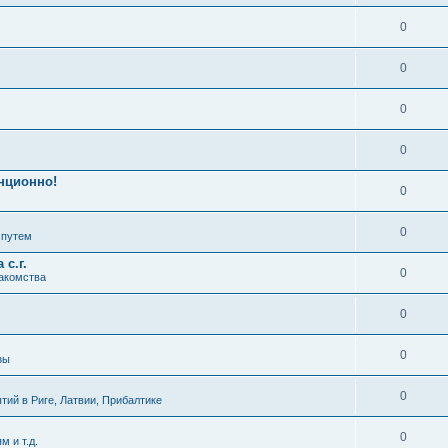
0
0
0
0
нционно!
0
0
 путем
с.г.
0
накомства
0
0
зы
0
ий в Риге, Латвии, Прибалтике
0
м и т.д.