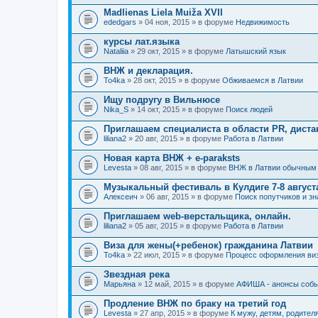
Madlienas Liela Muiža XVII
ededgars
» 04 ноя, 2015 » в форуме
Недвижимость
курсы лат.языка
Nataliia
» 29 окт, 2015 » в форуме
Латышский язык
ВНЖ и декларация.
To4ka
» 28 окт, 2015 » в форуме
Обживаемся в Латвии
Ищу подругу в Вильнюсе
Nika_S
» 14 окт, 2015 » в форуме
Поиск людей
Приглашаем специалиста в области PR, диста
liliana2
» 20 авг, 2015 » в форуме
Работа в Латвии
Новая карта ВНЖ + e-paraksts
Levesta
» 08 авг, 2015 » в форуме
ВНЖ в Латвии обычным
Музыкальный фестиваль в Кулдиге 7-8 августа 
Алексеич
» 06 авг, 2015 » в форуме
Поиск попутчиков и з
Приглашаем web-верстальщика, онлайн.
liliana2
» 05 авг, 2015 » в форуме
Работа в Латвии
Виза для жены(+ребенок) гражданина Латвии
To4ka
» 22 июл, 2015 » в форуме
Процесс оформления ви
Звездная река
Марьяна
» 12 май, 2015 » в форуме
АФИША - анонсы событ
Продление ВНЖ по браку на третий год
Levesta
» 27 апр, 2015 » в форуме
К мужу, детям, родителя