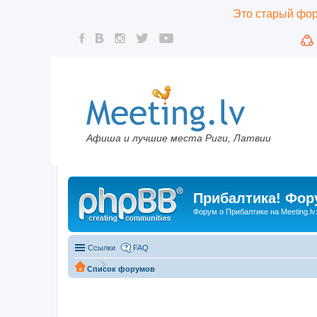
Это старый фору
Афиша и лучшие места Риги, Латвии
Прибалтика! Фору
Форум о Прибалтике на Meeting.lv
Ссылки
FAQ
Список форумов