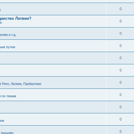
0
й
данство Латвии?
0
ти
0
елям и т.д.
0
ным путем
0
0
0
 Риге, Латвии, Прибалтике
0
и по темам
0
0
ров
0
ь посылку