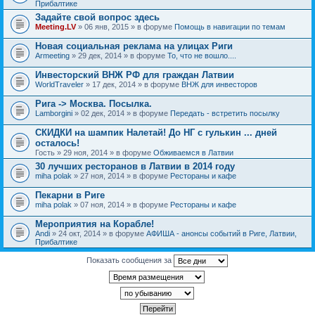
Прибалтике
Задайте свой вопрос здесь
Meeting.LV
» 06 янв, 2015 » в форуме
Помощь в навигации по темам
Новая социальная реклама на улицах Риги
Armeeting
» 29 дек, 2014 » в форуме
То, что не вошло....
Инвесторский ВНЖ РФ для граждан Латвии
WorldTraveler
» 17 дек, 2014 » в форуме
ВНЖ для инвесторов
Рига -> Москва. Посылка.
Lamborgini
» 02 дек, 2014 » в форуме
Передать - встретить посылку
СКИДКИ на шампик Налетай! До НГ с гулькин ... дней
осталось!
Гость
» 29 ноя, 2014 » в форуме
Обживаемся в Латвии
30 лучших ресторанов в Латвии в 2014 году
miha polak
» 27 ноя, 2014 » в форуме
Рестораны и кафе
Пекарни в Риге
miha polak
» 07 ноя, 2014 » в форуме
Рестораны и кафе
Мероприятия на Корабле!
Andi
» 24 окт, 2014 » в форуме
АФИША - анонсы событий в Риге, Латвии,
Прибалтике
Показать сообщения за