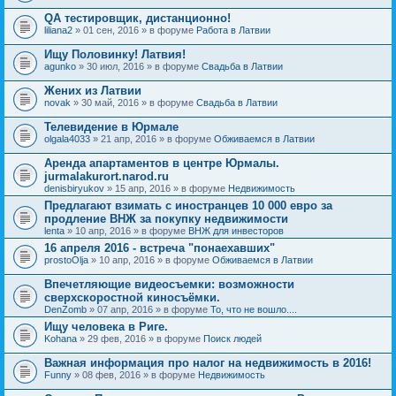
QA тестировщик, дистанционно!
liliana2
» 01 сен, 2016 » в форуме
Работа в Латвии
Ищу Половинку! Латвия!
agunko
» 30 июл, 2016 » в форуме
Свадьба в Латвии
Жених из Латвии
novak
» 30 май, 2016 » в форуме
Свадьба в Латвии
Телевидение в Юрмале
olgala4033
» 21 апр, 2016 » в форуме
Обживаемся в Латвии
Аренда апартаментов в центре Юрмалы.
jurmalakurort.narod.ru
denisbiryukov
» 15 апр, 2016 » в форуме
Недвижимость
Предлагают взимать с иностранцев 10 000 евро за
продление ВНЖ за покупку недвижимости
lenta
» 10 апр, 2016 » в форуме
ВНЖ для инвесторов
16 апреля 2016 - встреча "понаехавших"
prostoOlja
» 10 апр, 2016 » в форуме
Обживаемся в Латвии
Впечетляющие видеосъемки: возможности
сверхскоростной киносъёмки.
DenZomb
» 07 апр, 2016 » в форуме
То, что не вошло....
Ищу человека в Риге.
Kohana
» 29 фев, 2016 » в форуме
Поиск людей
Важная информация про налог на недвижимость в 2016!
Funny
» 08 фев, 2016 » в форуме
Недвижимость