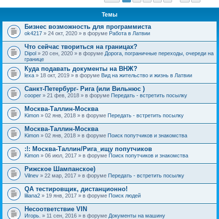
Темы
Бизнес возможность для программиста
ok4217
» 24 окт, 2020 » в форуме
Работа в Латвии
Что сейчас твориться на границах?
Dipol
» 20 сен, 2020 » в форуме
Дорога, пограничные переходы, очереди на
границе
Куда подавать документы на ВНЖ?
lexa
» 18 окт, 2019 » в форуме
Вид на жительство и жизнь в Латвии
Санкт-Петербург- Рига (или Вильнюс )
cooper
» 21 фев, 2018 » в форуме
Передать - встретить посылку
Москва-Таллин-Москва
Kimon
» 02 янв, 2018 » в форуме
Передать - встретить посылку
Москва-Таллин-Москва
Kimon
» 02 янв, 2018 » в форуме
Поиск попутчиков и знакомства
:!: Москва-Таллин/Рига_ищу попутчиков
Kimon
» 06 июл, 2017 » в форуме
Поиск попутчиков и знакомства
Рижское Шампанское)
Vilnev
» 22 мар, 2017 » в форуме
Передать - встретить посылку
QA тестировщик, дистанционно!
liliana2
» 19 янв, 2017 » в форуме
Поиск людей
Несоответствие VIN
Игорь.
» 11 сен, 2016 » в форуме
Документы на машину