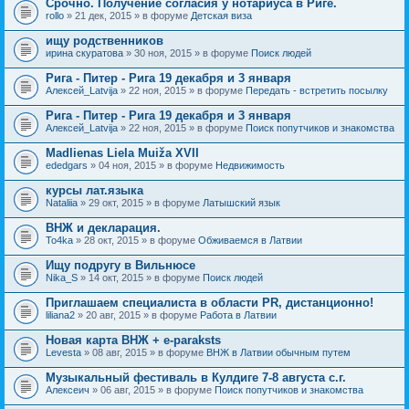
Срочно. Получение согласия у нотариуса в Риге.
rollo
» 21 дек, 2015 » в форуме
Детская виза
ищу родственников
ирина скуратова
» 30 ноя, 2015 » в форуме
Поиск людей
Рига - Питер - Рига 19 декабря и 3 января
Алексей_Latvija
» 22 ноя, 2015 » в форуме
Передать - встретить посылку
Рига - Питер - Рига 19 декабря и 3 января
Алексей_Latvija
» 22 ноя, 2015 » в форуме
Поиск попутчиков и знакомства
Madlienas Liela Muiža XVII
ededgars
» 04 ноя, 2015 » в форуме
Недвижимость
курсы лат.языка
Nataliia
» 29 окт, 2015 » в форуме
Латышский язык
ВНЖ и декларация.
To4ka
» 28 окт, 2015 » в форуме
Обживаемся в Латвии
Ищу подругу в Вильнюсе
Nika_S
» 14 окт, 2015 » в форуме
Поиск людей
Приглашаем специалиста в области PR, дистанционно!
liliana2
» 20 авг, 2015 » в форуме
Работа в Латвии
Новая карта ВНЖ + e-paraksts
Levesta
» 08 авг, 2015 » в форуме
ВНЖ в Латвии обычным путем
Музыкальный фестиваль в Кулдиге 7-8 августа с.г.
Алексеич
» 06 авг, 2015 » в форуме
Поиск попутчиков и знакомства