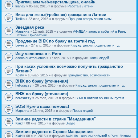
Приглашаем web-верстальщика, онлайн.
liliana2
» 05 авг, 2015 » в форуме
Работа в Латвии
Виза для жены(+ребенок) гражданина Латвии
To4ka
» 22 июл, 2015 » в форуме
Процесс оформления визы
Звездная река
Марьяна
» 12 май, 2015 » в форуме
АФИША - анонсы событий в Риге,
Латвии, Прибалтике
Продление ВНЖ по браку на третий год
Levesta
» 27 апр, 2015 » в форуме
К мужу, детям, родителям и т.д.
Ищу человека в г. Рига
елена анатольевна
» 17 апр, 2015 » в форуме
Поиск людей
При каких условиях возможно получить гражданство
Латвии?
Kosty
» 10 мар, 2015 » в форуме
Гражданство, возможности
ВНЖ по браку (уточнения)
hellosuzzy
» 26 фев, 2015 » в форуме
К мужу, детям, родителям и т.д.
ВНЖ по браку (уточнения)
hellosuzzy
» 25 фев, 2015 » в форуме
ВНЖ в Латвии обычным путем
SOS! Нужна ваша помощь!
Марьяна
» 13 янв, 2015 » в форуме
Поиск людей
Зимние радости в стране "Мандариния"
Klaid
» 08 янв, 2015 » в форуме
Видео
Зимние радости в Стране Мандаринии
Klaid
» 08 янв, 2015 » в форуме
АФИША - анонсы событий в Риге, Латвии,