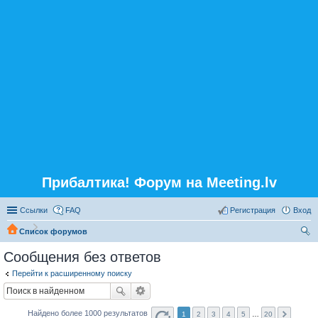
Прибалтика! Форум на Meeting.lv
Ссылки
FAQ
Регистрация
Вход
Список форумов
ои
Сообщения без ответов
ск
Перейти к расширенному поиску
Найдено более 1000 результатов
1
2
3
4
5
…
20