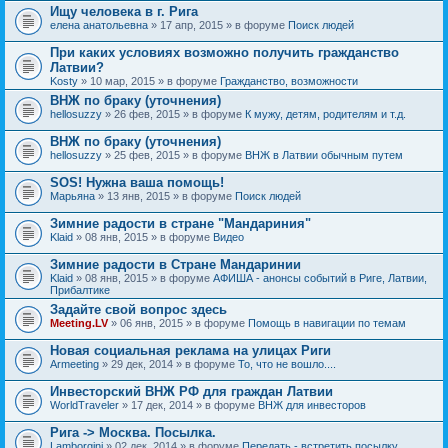
Ищу человека в г. Рига
елена анатольевна
» 17 апр, 2015 » в форуме
Поиск людей
При каких условиях возможно получить гражданство
Латвии?
Kosty
» 10 мар, 2015 » в форуме
Гражданство, возможности
ВНЖ по браку (уточнения)
hellosuzzy
» 26 фев, 2015 » в форуме
К мужу, детям, родителям и т.д.
ВНЖ по браку (уточнения)
hellosuzzy
» 25 фев, 2015 » в форуме
ВНЖ в Латвии обычным путем
SOS! Нужна ваша помощь!
Марьяна
» 13 янв, 2015 » в форуме
Поиск людей
Зимние радости в стране "Мандариния"
Klaid
» 08 янв, 2015 » в форуме
Видео
Зимние радости в Стране Мандаринии
Klaid
» 08 янв, 2015 » в форуме
АФИША - анонсы событий в Риге, Латвии,
Прибалтике
Задайте свой вопрос здесь
Meeting.LV
» 06 янв, 2015 » в форуме
Помощь в навигации по темам
Новая социальная реклама на улицах Риги
Armeeting
» 29 дек, 2014 » в форуме
То, что не вошло....
Инвесторский ВНЖ РФ для граждан Латвии
WorldTraveler
» 17 дек, 2014 » в форуме
ВНЖ для инвесторов
Рига -> Москва. Посылка.
Lamborgini
» 02 дек, 2014 » в форуме
Передать - встретить посылку