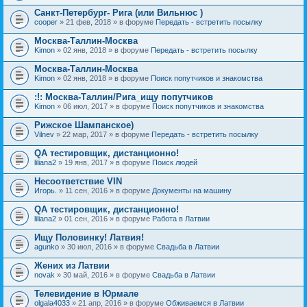
Санкт-Петербург- Рига (или Вильнюс )
cooper
» 21 фев, 2018 » в форуме
Передать - встретить посылку
Москва-Таллин-Москва
Kimon
» 02 янв, 2018 » в форуме
Передать - встретить посылку
Москва-Таллин-Москва
Kimon
» 02 янв, 2018 » в форуме
Поиск попутчиков и знакомства
:!: Москва-Таллин/Рига_ищу попутчиков
Kimon
» 06 июл, 2017 » в форуме
Поиск попутчиков и знакомства
Рижское Шампанское)
Vilnev
» 22 мар, 2017 » в форуме
Передать - встретить посылку
QA тестировщик, дистанционно!
liliana2
» 19 янв, 2017 » в форуме
Поиск людей
Несоответствие VIN
Игорь.
» 11 сен, 2016 » в форуме
Документы на машину
QA тестировщик, дистанционно!
liliana2
» 01 сен, 2016 » в форуме
Работа в Латвии
Ищу Половинку! Латвия!
agunko
» 30 июл, 2016 » в форуме
Свадьба в Латвии
Жених из Латвии
novak
» 30 май, 2016 » в форуме
Свадьба в Латвии
Телевидение в Юрмале
olgala4033
» 21 апр, 2016 » в форуме
Обживаемся в Латвии