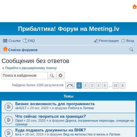
Прибалтика! Форум на Meeting.lv
Ссылки
FAQ
Регистрация
Вход
Список форумов
ои
Сообщения без ответов
ск
Перейти к расширенному поиску
Найдено более 1000 результатов
1
2
3
4
5
…
20
Темы
Бизнес возможность для программиста
ok4217
» 24 окт, 2020 » в форуме
Работа в Латвии
Что сейчас твориться на границах?
Dipol
» 20 сен, 2020 » в форуме
Дорога, пограничные переходы, очереди на
границе
Куда подавать документы на ВНЖ?
lexa
» 18 окт, 2019 » в форуме
Вид на жительство и жизнь в Латвии