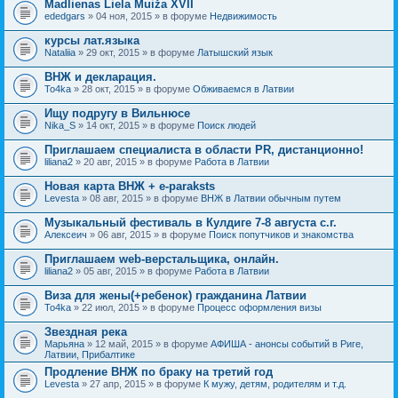
Madlienas Liela Muiža XVII
ededgars
» 04 ноя, 2015 » в форуме
Недвижимость
курсы лат.языка
Nataliia
» 29 окт, 2015 » в форуме
Латышский язык
ВНЖ и декларация.
To4ka
» 28 окт, 2015 » в форуме
Обживаемся в Латвии
Ищу подругу в Вильнюсе
Nika_S
» 14 окт, 2015 » в форуме
Поиск людей
Приглашаем специалиста в области PR, дистанционно!
liliana2
» 20 авг, 2015 » в форуме
Работа в Латвии
Новая карта ВНЖ + e-paraksts
Levesta
» 08 авг, 2015 » в форуме
ВНЖ в Латвии обычным путем
Музыкальный фестиваль в Кулдиге 7-8 августа с.г.
Алексеич
» 06 авг, 2015 » в форуме
Поиск попутчиков и знакомства
Приглашаем web-верстальщика, онлайн.
liliana2
» 05 авг, 2015 » в форуме
Работа в Латвии
Виза для жены(+ребенок) гражданина Латвии
To4ka
» 22 июл, 2015 » в форуме
Процесс оформления визы
Звездная река
Марьяна
» 12 май, 2015 » в форуме
АФИША - анонсы событий в Риге,
Латвии, Прибалтике
Продление ВНЖ по браку на третий год
Levesta
» 27 апр, 2015 » в форуме
К мужу, детям, родителям и т.д.