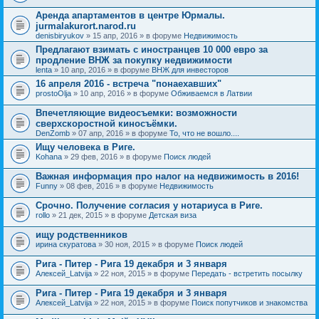
Аренда апартаментов в центре Юрмалы.
jurmalakurort.narod.ru
denisbiryukov
» 15 апр, 2016 » в форуме
Недвижимость
Предлагают взимать с иностранцев 10 000 евро за
продление ВНЖ за покупку недвижимости
lenta
» 10 апр, 2016 » в форуме
ВНЖ для инвесторов
16 апреля 2016 - встреча "понаехавших"
prostoOlja
» 10 апр, 2016 » в форуме
Обживаемся в Латвии
Впечетляющие видеосъемки: возможности
сверхскоростной киносъёмки.
DenZomb
» 07 апр, 2016 » в форуме
То, что не вошло....
Ищу человека в Риге.
Kohana
» 29 фев, 2016 » в форуме
Поиск людей
Важная информация про налог на недвижимость в 2016!
Funny
» 08 фев, 2016 » в форуме
Недвижимость
Срочно. Получение согласия у нотариуса в Риге.
rollo
» 21 дек, 2015 » в форуме
Детская виза
ищу родственников
ирина скуратова
» 30 ноя, 2015 » в форуме
Поиск людей
Рига - Питер - Рига 19 декабря и 3 января
Алексей_Latvija
» 22 ноя, 2015 » в форуме
Передать - встретить посылку
Рига - Питер - Рига 19 декабря и 3 января
Алексей_Latvija
» 22 ноя, 2015 » в форуме
Поиск попутчиков и знакомства