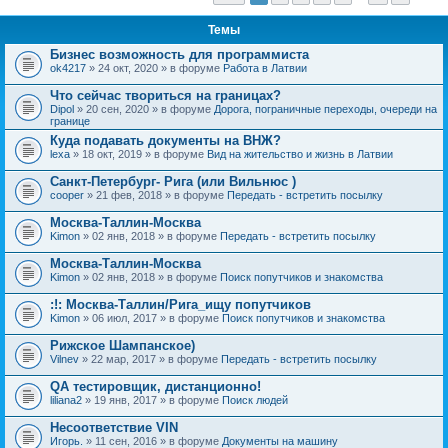
Темы
Бизнес возможность для программиста
ok4217
» 24 окт, 2020 » в форуме
Работа в Латвии
Что сейчас твориться на границах?
Dipol
» 20 сен, 2020 » в форуме
Дорога, пограничные переходы, очереди на
границе
Куда подавать документы на ВНЖ?
lexa
» 18 окт, 2019 » в форуме
Вид на жительство и жизнь в Латвии
Санкт-Петербург- Рига (или Вильнюс )
cooper
» 21 фев, 2018 » в форуме
Передать - встретить посылку
Москва-Таллин-Москва
Kimon
» 02 янв, 2018 » в форуме
Передать - встретить посылку
Москва-Таллин-Москва
Kimon
» 02 янв, 2018 » в форуме
Поиск попутчиков и знакомства
:!: Москва-Таллин/Рига_ищу попутчиков
Kimon
» 06 июл, 2017 » в форуме
Поиск попутчиков и знакомства
Рижское Шампанское)
Vilnev
» 22 мар, 2017 » в форуме
Передать - встретить посылку
QA тестировщик, дистанционно!
liliana2
» 19 янв, 2017 » в форуме
Поиск людей
Несоответствие VIN
Игорь.
» 11 сен, 2016 » в форуме
Документы на машину