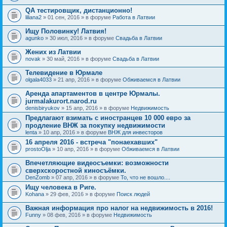
QA тестировщик, дистанционно!
liliana2
» 01 сен, 2016 » в форуме
Работа в Латвии
Ищу Половинку! Латвия!
agunko
» 30 июл, 2016 » в форуме
Свадьба в Латвии
Жених из Латвии
novak
» 30 май, 2016 » в форуме
Свадьба в Латвии
Телевидение в Юрмале
olgala4033
» 21 апр, 2016 » в форуме
Обживаемся в Латвии
Аренда апартаментов в центре Юрмалы.
jurmalakurort.narod.ru
denisbiryukov
» 15 апр, 2016 » в форуме
Недвижимость
Предлагают взимать с иностранцев 10 000 евро за
продление ВНЖ за покупку недвижимости
lenta
» 10 апр, 2016 » в форуме
ВНЖ для инвесторов
16 апреля 2016 - встреча "понаехавших"
prostoOlja
» 10 апр, 2016 » в форуме
Обживаемся в Латвии
Впечетляющие видеосъемки: возможности
сверхскоростной киносъёмки.
DenZomb
» 07 апр, 2016 » в форуме
То, что не вошло....
Ищу человека в Риге.
Kohana
» 29 фев, 2016 » в форуме
Поиск людей
Важная информация про налог на недвижимость в 2016!
Funny
» 08 фев, 2016 » в форуме
Недвижимость