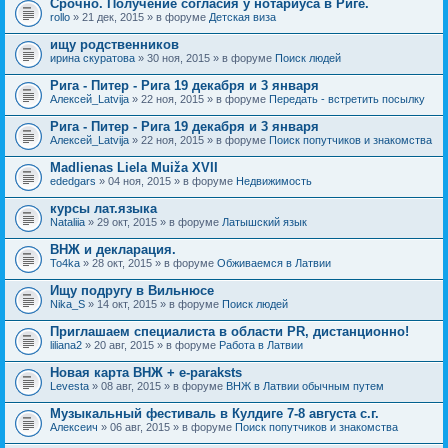
Срочно. Получение согласия у нотариуса в Риге.
rollo
» 21 дек, 2015 » в форуме
Детская виза
ищу родственников
ирина скуратова
» 30 ноя, 2015 » в форуме
Поиск людей
Рига - Питер - Рига 19 декабря и 3 января
Алексей_Latvija
» 22 ноя, 2015 » в форуме
Передать - встретить посылку
Рига - Питер - Рига 19 декабря и 3 января
Алексей_Latvija
» 22 ноя, 2015 » в форуме
Поиск попутчиков и знакомства
Madlienas Liela Muiža XVII
ededgars
» 04 ноя, 2015 » в форуме
Недвижимость
курсы лат.языка
Nataliia
» 29 окт, 2015 » в форуме
Латышский язык
ВНЖ и декларация.
To4ka
» 28 окт, 2015 » в форуме
Обживаемся в Латвии
Ищу подругу в Вильнюсе
Nika_S
» 14 окт, 2015 » в форуме
Поиск людей
Приглашаем специалиста в области PR, дистанционно!
liliana2
» 20 авг, 2015 » в форуме
Работа в Латвии
Новая карта ВНЖ + e-paraksts
Levesta
» 08 авг, 2015 » в форуме
ВНЖ в Латвии обычным путем
Музыкальный фестиваль в Кулдиге 7-8 августа с.г.
Алексеич
» 06 авг, 2015 » в форуме
Поиск попутчиков и знакомства