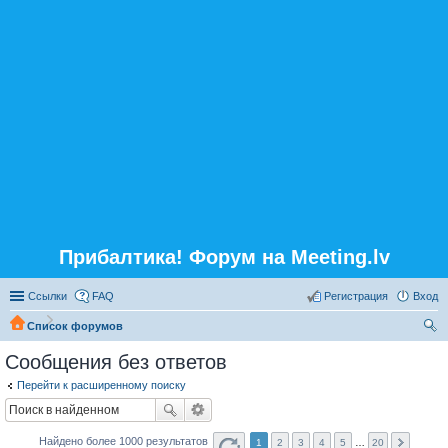
Прибалтика! Форум на Meeting.lv
Ссылки
FAQ
Регистрация
Вход
Список форумов
ои
Сообщения без ответов
ск
Перейти к расширенному поиску
Найдено более 1000 результатов
1
2
3
4
5
…
20