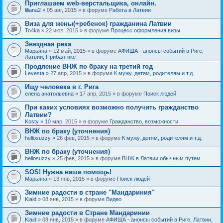
Приглашаем web-верстальщика, онлайн.
liliana2
» 05 авг, 2015 » в форуме
Работа в Латвии
Виза для жены(+ребенок) гражданина Латвии
To4ka
» 22 июл, 2015 » в форуме
Процесс оформления визы
Звездная река
Марьяна
» 12 май, 2015 » в форуме
АФИША - анонсы событий в Риге,
Латвии, Прибалтике
Продление ВНЖ по браку на третий год
Levesta
» 27 апр, 2015 » в форуме
К мужу, детям, родителям и т.д.
Ищу человека в г. Рига
елена анатольевна
» 17 апр, 2015 » в форуме
Поиск людей
При каких условиях возможно получить гражданство
Латвии?
Kosty
» 10 мар, 2015 » в форуме
Гражданство, возможности
ВНЖ по браку (уточнения)
hellosuzzy
» 26 фев, 2015 » в форуме
К мужу, детям, родителям и т.д.
ВНЖ по браку (уточнения)
hellosuzzy
» 25 фев, 2015 » в форуме
ВНЖ в Латвии обычным путем
SOS! Нужна ваша помощь!
Марьяна
» 13 янв, 2015 » в форуме
Поиск людей
Зимние радости в стране "Мандариния"
Klaid
» 08 янв, 2015 » в форуме
Видео
Зимние радости в Стране Мандаринии
Klaid
» 08 янв, 2015 » в форуме
АФИША - анонсы событий в Риге, Латвии,