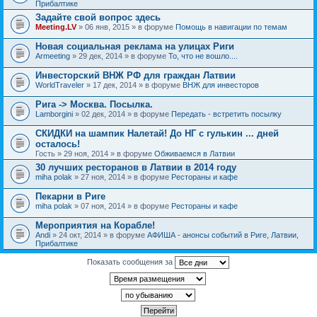
Прибалтике
Задайте свой вопрос здесь
Meeting.LV
» 06 янв, 2015 » в форуме
Помощь в навигации по темам
Новая социальная реклама на улицах Риги
Armeeting
» 29 дек, 2014 » в форуме
То, что не вошло....
Инвесторский ВНЖ РФ для граждан Латвии
WorldTraveler
» 17 дек, 2014 » в форуме
ВНЖ для инвесторов
Рига -> Москва. Посылка.
Lamborgini
» 02 дек, 2014 » в форуме
Передать - встретить посылку
СКИДКИ на шампик Налетай! До НГ с гулькин ... дней
осталось!
Гость
» 29 ноя, 2014 » в форуме
Обживаемся в Латвии
30 лучших ресторанов в Латвии в 2014 году
miha polak
» 27 ноя, 2014 » в форуме
Рестораны и кафе
Пекарни в Риге
miha polak
» 07 ноя, 2014 » в форуме
Рестораны и кафе
Мероприятия на Корабле!
Andi
» 24 окт, 2014 » в форуме
АФИША - анонсы событий в Риге, Латвии,
Прибалтике
Показать сообщения за