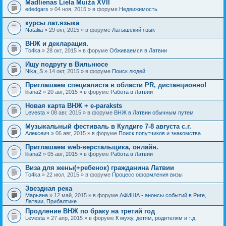
Madlienas Liela Muiža XVII
ededgars
» 04 ноя, 2015 » в форуме
Недвижимость
курсы лат.языка
Nataliia
» 29 окт, 2015 » в форуме
Латышский язык
ВНЖ и декларация.
To4ka
» 28 окт, 2015 » в форуме
Обживаемся в Латвии
Ищу подругу в Вильнюсе
Nika_S
» 14 окт, 2015 » в форуме
Поиск людей
Приглашаем специалиста в области PR, дистанционно!
liliana2
» 20 авг, 2015 » в форуме
Работа в Латвии
Новая карта ВНЖ + e-paraksts
Levesta
» 08 авг, 2015 » в форуме
ВНЖ в Латвии обычным путем
Музыкальный фестиваль в Кулдиге 7-8 августа с.г.
Алексеич
» 06 авг, 2015 » в форуме
Поиск попутчиков и знакомства
Приглашаем web-верстальщика, онлайн.
liliana2
» 05 авг, 2015 » в форуме
Работа в Латвии
Виза для жены(+ребенок) гражданина Латвии
To4ka
» 22 июл, 2015 » в форуме
Процесс оформления визы
Звездная река
Марьяна
» 12 май, 2015 » в форуме
АФИША - анонсы событий в Риге,
Латвии, Прибалтике
Продление ВНЖ по браку на третий год
Levesta
» 27 апр, 2015 » в форуме
К мужу, детям, родителям и т.д.