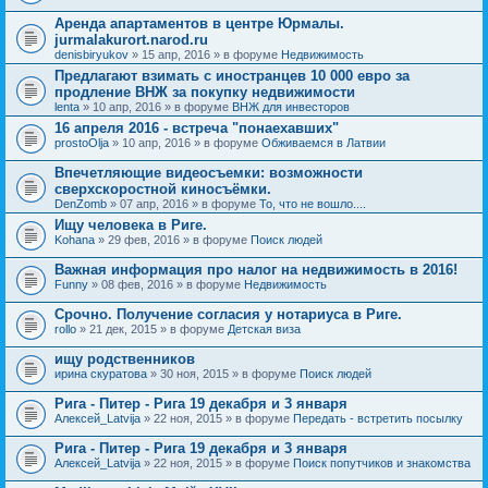
Аренда апартаментов в центре Юрмалы.
jurmalakurort.narod.ru
denisbiryukov
» 15 апр, 2016 » в форуме
Недвижимость
Предлагают взимать с иностранцев 10 000 евро за
продление ВНЖ за покупку недвижимости
lenta
» 10 апр, 2016 » в форуме
ВНЖ для инвесторов
16 апреля 2016 - встреча "понаехавших"
prostoOlja
» 10 апр, 2016 » в форуме
Обживаемся в Латвии
Впечетляющие видеосъемки: возможности
сверхскоростной киносъёмки.
DenZomb
» 07 апр, 2016 » в форуме
То, что не вошло....
Ищу человека в Риге.
Kohana
» 29 фев, 2016 » в форуме
Поиск людей
Важная информация про налог на недвижимость в 2016!
Funny
» 08 фев, 2016 » в форуме
Недвижимость
Срочно. Получение согласия у нотариуса в Риге.
rollo
» 21 дек, 2015 » в форуме
Детская виза
ищу родственников
ирина скуратова
» 30 ноя, 2015 » в форуме
Поиск людей
Рига - Питер - Рига 19 декабря и 3 января
Алексей_Latvija
» 22 ноя, 2015 » в форуме
Передать - встретить посылку
Рига - Питер - Рига 19 декабря и 3 января
Алексей_Latvija
» 22 ноя, 2015 » в форуме
Поиск попутчиков и знакомства