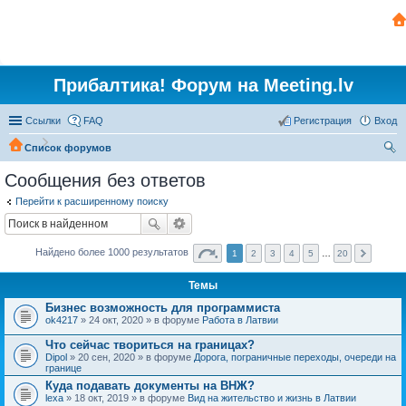
Прибалтика! Форум на Meeting.lv
Ссылки
FAQ
Регистрация
Вход
Список форумов
ои
Сообщения без ответов
ск
Перейти к расширенному поиску
Найдено более 1000 результатов
1
2
3
4
5
…
20
Темы
Бизнес возможность для программиста
ok4217
» 24 окт, 2020 » в форуме
Работа в Латвии
Что сейчас твориться на границах?
Dipol
» 20 сен, 2020 » в форуме
Дорога, пограничные переходы, очереди на
границе
Куда подавать документы на ВНЖ?
lexa
» 18 окт, 2019 » в форуме
Вид на жительство и жизнь в Латвии