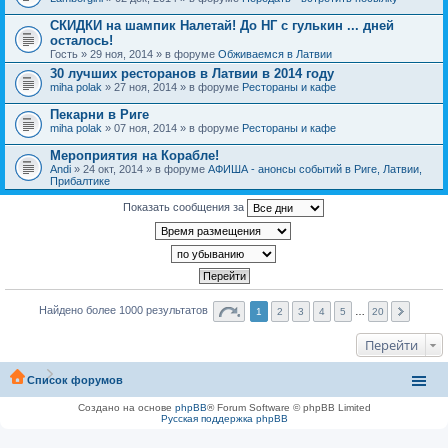
СКИДКИ на шампик Налетай! До НГ с гулькин ... дней
осталось!
Гость
» 29 ноя, 2014 » в форуме
Обживаемся в Латвии
30 лучших ресторанов в Латвии в 2014 году
miha polak
» 27 ноя, 2014 » в форуме
Рестораны и кафе
Пекарни в Риге
miha polak
» 07 ноя, 2014 » в форуме
Рестораны и кафе
Мероприятия на Корабле!
Andi
» 24 окт, 2014 » в форуме
АФИША - анонсы событий в Риге, Латвии,
Прибалтике
Показать сообщения за
Найдено более 1000 результатов
1
2
3
4
5
…
20
Перейти
Список форумов
Создано на основе
phpBB
® Forum Software © phpBB Limited
Русская поддержка phpBB