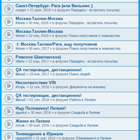
Санкт-Петербург- Рига (или Вильнюс )
cooper
» 21 фев, 2018 » в форуме
Передать - встретить посылку
Москва-Таллин-Москва
Kimon
» 02 янв, 2018 » в форуме
Передать - встретить посылку
Москва-Таллин-Москва
Kimon
» 02 янв, 2018 » в форуме
Поиск попутчиков и знакомства
:!: Москва-Таллин/Рига_ищу попутчиков
Kimon
» 06 июл, 2017 » в форуме
Поиск попутчиков и знакомства
Рижское Шампанское)
Vilnev
» 22 мар, 2017 » в форуме
Передать - встретить посылку
QA тестировщик, дистанционно!
liliana2
» 19 янв, 2017 » в форуме
Поиск людей
Несоответствие VIN
Игорь.
» 11 сен, 2016 » в форуме
Документы на машину
QA тестировщик, дистанционно!
liliana2
» 01 сен, 2016 » в форуме
Работа в Латвии
Ищу Половинку! Латвия!
agunko
» 30 июл, 2016 » в форуме
Свадьба в Латвии
Жених из Латвии
novak
» 30 май, 2016 » в форуме
Свадьба в Латвии
Телевидение в Юрмале
olgala4033
» 21 апр, 2016 » в форуме
Обживаемся в Латвии