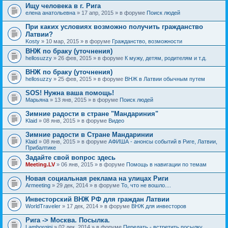
Ищу человека в г. Рига
елена анатольевна
» 17 апр, 2015 » в форуме
Поиск людей
При каких условиях возможно получить гражданство
Латвии?
Kosty
» 10 мар, 2015 » в форуме
Гражданство, возможности
ВНЖ по браку (уточнения)
hellosuzzy
» 26 фев, 2015 » в форуме
К мужу, детям, родителям и т.д.
ВНЖ по браку (уточнения)
hellosuzzy
» 25 фев, 2015 » в форуме
ВНЖ в Латвии обычным путем
SOS! Нужна ваша помощь!
Марьяна
» 13 янв, 2015 » в форуме
Поиск людей
Зимние радости в стране "Мандариния"
Klaid
» 08 янв, 2015 » в форуме
Видео
Зимние радости в Стране Мандаринии
Klaid
» 08 янв, 2015 » в форуме
АФИША - анонсы событий в Риге, Латвии,
Прибалтике
Задайте свой вопрос здесь
Meeting.LV
» 06 янв, 2015 » в форуме
Помощь в навигации по темам
Новая социальная реклама на улицах Риги
Armeeting
» 29 дек, 2014 » в форуме
То, что не вошло....
Инвесторский ВНЖ РФ для граждан Латвии
WorldTraveler
» 17 дек, 2014 » в форуме
ВНЖ для инвесторов
Рига -> Москва. Посылка.
Lamborgini
» 02 дек, 2014 » в форуме
Передать - встретить посылку