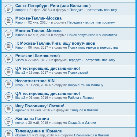
Санкт-Петербург- Рига (или Вильнюс )
cooper
» 21 фев, 2018 » в форуме
Передать - встретить посылку
Москва-Таллин-Москва
Kimon
» 02 янв, 2018 » в форуме
Передать - встретить посылку
Москва-Таллин-Москва
Kimon
» 02 янв, 2018 » в форуме
Поиск попутчиков и знакомства
:!: Москва-Таллин/Рига_ищу попутчиков
Kimon
» 06 июл, 2017 » в форуме
Поиск попутчиков и знакомства
Рижское Шампанское)
Vilnev
» 22 мар, 2017 » в форуме
Передать - встретить посылку
QA тестировщик, дистанционно!
liliana2
» 19 янв, 2017 » в форуме
Поиск людей
Несоответствие VIN
Игорь.
» 11 сен, 2016 » в форуме
Документы на машину
QA тестировщик, дистанционно!
liliana2
» 01 сен, 2016 » в форуме
Работа в Латвии
Ищу Половинку! Латвия!
agunko
» 30 июл, 2016 » в форуме
Свадьба в Латвии
Жених из Латвии
novak
» 30 май, 2016 » в форуме
Свадьба в Латвии
Телевидение в Юрмале
olgala4033
» 21 апр, 2016 » в форуме
Обживаемся в Латвии