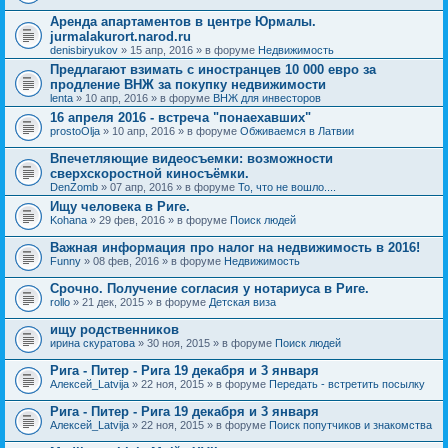
Аренда апартаментов в центре Юрмалы.
jurmalakurort.narod.ru
denisbiryukov
» 15 апр, 2016 » в форуме
Недвижимость
Предлагают взимать с иностранцев 10 000 евро за
продление ВНЖ за покупку недвижимости
lenta
» 10 апр, 2016 » в форуме
ВНЖ для инвесторов
16 апреля 2016 - встреча "понаехавших"
prostoOlja
» 10 апр, 2016 » в форуме
Обживаемся в Латвии
Впечетляющие видеосъемки: возможности
сверхскоростной киносъёмки.
DenZomb
» 07 апр, 2016 » в форуме
То, что не вошло....
Ищу человека в Риге.
Kohana
» 29 фев, 2016 » в форуме
Поиск людей
Важная информация про налог на недвижимость в 2016!
Funny
» 08 фев, 2016 » в форуме
Недвижимость
Срочно. Получение согласия у нотариуса в Риге.
rollo
» 21 дек, 2015 » в форуме
Детская виза
ищу родственников
ирина скуратова
» 30 ноя, 2015 » в форуме
Поиск людей
Рига - Питер - Рига 19 декабря и 3 января
Алексей_Latvija
» 22 ноя, 2015 » в форуме
Передать - встретить посылку
Рига - Питер - Рига 19 декабря и 3 января
Алексей_Latvija
» 22 ноя, 2015 » в форуме
Поиск попутчиков и знакомства