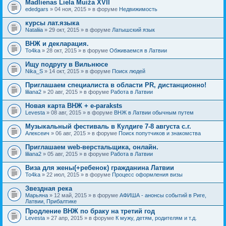
Madlienas Liela Muiža XVII
ededgars
» 04 ноя, 2015 » в форуме
Недвижимость
курсы лат.языка
Nataliia
» 29 окт, 2015 » в форуме
Латышский язык
ВНЖ и декларация.
To4ka
» 28 окт, 2015 » в форуме
Обживаемся в Латвии
Ищу подругу в Вильнюсе
Nika_S
» 14 окт, 2015 » в форуме
Поиск людей
Приглашаем специалиста в области PR, дистанционно!
liliana2
» 20 авг, 2015 » в форуме
Работа в Латвии
Новая карта ВНЖ + e-paraksts
Levesta
» 08 авг, 2015 » в форуме
ВНЖ в Латвии обычным путем
Музыкальный фестиваль в Кулдиге 7-8 августа с.г.
Алексеич
» 06 авг, 2015 » в форуме
Поиск попутчиков и знакомства
Приглашаем web-верстальщика, онлайн.
liliana2
» 05 авг, 2015 » в форуме
Работа в Латвии
Виза для жены(+ребенок) гражданина Латвии
To4ka
» 22 июл, 2015 » в форуме
Процесс оформления визы
Звездная река
Марьяна
» 12 май, 2015 » в форуме
АФИША - анонсы событий в Риге,
Латвии, Прибалтике
Продление ВНЖ по браку на третий год
Levesta
» 27 апр, 2015 » в форуме
К мужу, детям, родителям и т.д.