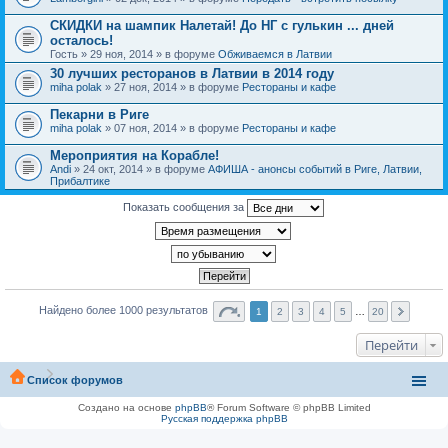
СКИДКИ на шампик Налетай! До НГ с гулькин ... дней
осталось!
Гость
» 29 ноя, 2014 » в форуме
Обживаемся в Латвии
30 лучших ресторанов в Латвии в 2014 году
miha polak
» 27 ноя, 2014 » в форуме
Рестораны и кафе
Пекарни в Риге
miha polak
» 07 ноя, 2014 » в форуме
Рестораны и кафе
Мероприятия на Корабле!
Andi
» 24 окт, 2014 » в форуме
АФИША - анонсы событий в Риге, Латвии,
Прибалтике
Показать сообщения за
Найдено более 1000 результатов
1
2
3
4
5
…
20
Перейти
Список форумов
Создано на основе
phpBB
® Forum Software © phpBB Limited
Русская поддержка phpBB