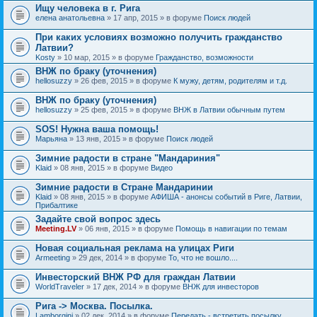
Ищу человека в г. Рига
елена анатольевна
» 17 апр, 2015 » в форуме
Поиск людей
При каких условиях возможно получить гражданство
Латвии?
Kosty
» 10 мар, 2015 » в форуме
Гражданство, возможности
ВНЖ по браку (уточнения)
hellosuzzy
» 26 фев, 2015 » в форуме
К мужу, детям, родителям и т.д.
ВНЖ по браку (уточнения)
hellosuzzy
» 25 фев, 2015 » в форуме
ВНЖ в Латвии обычным путем
SOS! Нужна ваша помощь!
Марьяна
» 13 янв, 2015 » в форуме
Поиск людей
Зимние радости в стране "Мандариния"
Klaid
» 08 янв, 2015 » в форуме
Видео
Зимние радости в Стране Мандаринии
Klaid
» 08 янв, 2015 » в форуме
АФИША - анонсы событий в Риге, Латвии,
Прибалтике
Задайте свой вопрос здесь
Meeting.LV
» 06 янв, 2015 » в форуме
Помощь в навигации по темам
Новая социальная реклама на улицах Риги
Armeeting
» 29 дек, 2014 » в форуме
То, что не вошло....
Инвесторский ВНЖ РФ для граждан Латвии
WorldTraveler
» 17 дек, 2014 » в форуме
ВНЖ для инвесторов
Рига -> Москва. Посылка.
Lamborgini
» 02 дек, 2014 » в форуме
Передать - встретить посылку