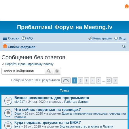
Прибалтика! Форум на Meeting.lv
Ссылки
FAQ
Регистрация
Вход
Список форумов
ои
Сообщения без ответов
ск
Перейти к расширенному поиску
Найдено более 1000 результатов
1
2
3
4
5
…
20
Темы
Бизнес возможность для программиста
ok4217
» 24 окт, 2020 » в форуме
Работа в Латвии
Что сейчас твориться на границах?
Dipol
» 20 сен, 2020 » в форуме
Дорога, пограничные переходы, очереди на
границе
Куда подавать документы на ВНЖ?
lexa
» 18 окт, 2019 » в форуме
Вид на жительство и жизнь в Латвии