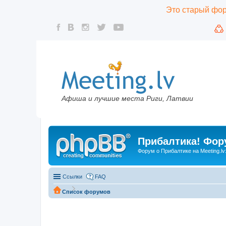
Это старый фору
Афиша и лучшие места Риги, Латвии
Прибалтика! Фору
Форум о Прибалтике на Meeting.lv
Ссылки
FAQ
Список форумов