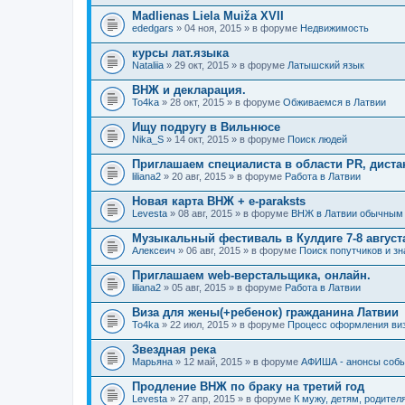
Madlienas Liela Muiža XVII
ededgars
» 04 ноя, 2015 » в форуме
Недвижимость
курсы лат.языка
Nataliia
» 29 окт, 2015 » в форуме
Латышский язык
ВНЖ и декларация.
To4ka
» 28 окт, 2015 » в форуме
Обживаемся в Латвии
Ищу подругу в Вильнюсе
Nika_S
» 14 окт, 2015 » в форуме
Поиск людей
Приглашаем специалиста в области PR, диста
liliana2
» 20 авг, 2015 » в форуме
Работа в Латвии
Новая карта ВНЖ + e-paraksts
Levesta
» 08 авг, 2015 » в форуме
ВНЖ в Латвии обычным
Музыкальный фестиваль в Кулдиге 7-8 августа 
Алексеич
» 06 авг, 2015 » в форуме
Поиск попутчиков и з
Приглашаем web-верстальщика, онлайн.
liliana2
» 05 авг, 2015 » в форуме
Работа в Латвии
Виза для жены(+ребенок) гражданина Латвии
To4ka
» 22 июл, 2015 » в форуме
Процесс оформления ви
Звездная река
Марьяна
» 12 май, 2015 » в форуме
АФИША - анонсы событ
Продление ВНЖ по браку на третий год
Levesta
» 27 апр, 2015 » в форуме
К мужу, детям, родителя