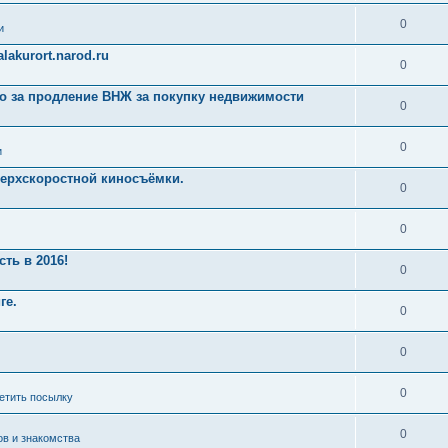
0
и
akurort.narod.ru
0
ро за продление ВНЖ за покупку недвижимости
0
0
и
ерхскоростной киносъёмки.
0
0
ть в 2016!
0
ге.
0
0
0
ретить посылку
0
ов и знакомства