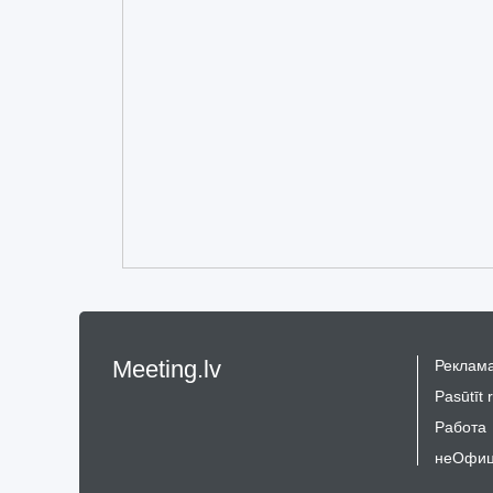
Meeting.lv
Реклама
Pasūtīt 
Работа
неОфиц