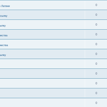
0
в Латвии
0
осылку
0
сылку
0
омства
0
омства
0
сылку
0
0
0
0
0