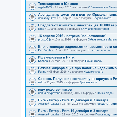
Телевидение в Юрмале
olgala4033
» 21 апр, 2016 » в форуме
Обживаемся в Латви
Аренда апартаментов в центре Юрмалы. jurmal
denisbiryukov
» 15 апр, 2016 » в форуме
Недвижимость
Предлагают взимать с иностранцев 10 000 ев
lenta
» 10 апр, 2016 » в форуме
ВНЖ для инвесторов
16 апреля 2016 - встреча "понаехавших"
prostoOlja
» 10 апр, 2016 » в форуме
Обживаемся в Латви
Впечетляющие видеосъемки: возможности св
DenZomb
» 07 апр, 2016 » в форуме
То, что не вошло....
Ищу человека в Риге.
Kohana
» 29 фев, 2016 » в форуме
Поиск людей
Важная информация про налог на недвижимос
Funny
» 08 фев, 2016 » в форуме
Недвижимость
Срочно. Получение согласия у нотариуса в Ри
rollo
» 21 дек, 2015 » в форуме
Детская виза
ищу родственников
ирина скуратова
» 30 ноя, 2015 » в форуме
Поиск людей
Рига - Питер - Рига 19 декабря и 3 января
Алексей_Latvija
» 22 ноя, 2015 » в форуме
Передать - вст
Рига - Питер - Рига 19 декабря и 3 января
Алексей_Latvija
» 22 ноя, 2015 » в форуме
Поиск попутчик