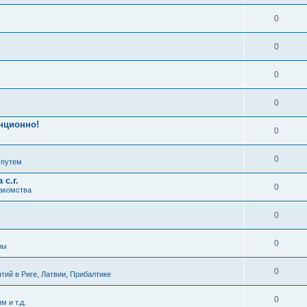
0
0
0
0
нционно!
0
0
 путем
с.г.
0
накомства
0
0
зы
0
ий в Риге, Латвии, Прибалтике
0
м и т.д.