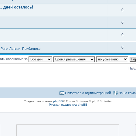
. дней осталось!
0
0
0
0
Риге, Латвии, Прибалтике
ать сообщения за
Найд
Связаться с администрацией
Наша кома
Создано на основе
phpBB
® Forum Software © phpBB Limited
Русская поддержка phpBB