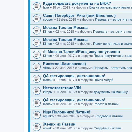
Куда подавать документы на ВНЖ?
lexa
» 18 окт, 2019 » в форуме
Вид на жительство и жизнь 
Санкт-Петербург- Рига (или Вильнюс )
cooper
» 21 фев, 2018 » в форуме
Передать - встретить п
Москва-Таллин-Москва
Kimon
» 02 янв, 2018 » в форуме
Передать - встретить по
Москва-Таллин-Москва
Kimon
» 02 янв, 2018 » в форуме
Поиск попутчиков и знак
:!: Москва-Таллин/Рига_ищу попутчиков
Kimon
» 06 июл, 2017 » в форуме
Поиск попутчиков и знак
Рижское Шампанское)
Vilnev
» 22 мар, 2017 » в форуме
Передать - встретить по
QA тестировщик, дистанционно!
liliana2
» 19 янв, 2017 » в форуме
Поиск людей
Несоответствие VIN
Игорь.
» 11 сен, 2016 » в форуме
Документы на машину
QA тестировщик, дистанционно!
liliana2
» 01 сен, 2016 » в форуме
Работа в Латвии
Ищу Половинку! Латвия!
agunko
» 30 июл, 2016 » в форуме
Свадьба в Латвии
Жених из Латвии
novak
» 30 май, 2016 » в форуме
Свадьба в Латвии