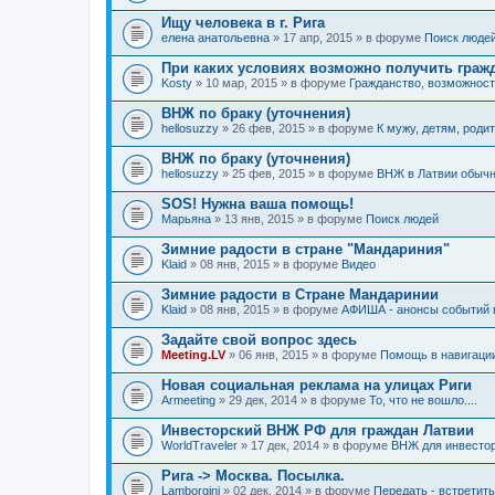
Ищу человека в г. Рига
елена анатольевна
» 17 апр, 2015 » в форуме
Поиск люде
При каких условиях возможно получить граж
Kosty
» 10 мар, 2015 » в форуме
Гражданство, возможнос
ВНЖ по браку (уточнения)
hellosuzzy
» 26 фев, 2015 » в форуме
К мужу, детям, родит
ВНЖ по браку (уточнения)
hellosuzzy
» 25 фев, 2015 » в форуме
ВНЖ в Латвии обыч
SOS! Нужна ваша помощь!
Марьяна
» 13 янв, 2015 » в форуме
Поиск людей
Зимние радости в стране "Мандариния"
Klaid
» 08 янв, 2015 » в форуме
Видео
Зимние радости в Стране Мандаринии
Klaid
» 08 янв, 2015 » в форуме
АФИША - анонсы событий в
Задайте свой вопрос здесь
Meeting.LV
» 06 янв, 2015 » в форуме
Помощь в навигаци
Новая социальная реклама на улицах Риги
Armeeting
» 29 дек, 2014 » в форуме
То, что не вошло....
Инвесторский ВНЖ РФ для граждан Латвии
WorldTraveler
» 17 дек, 2014 » в форуме
ВНЖ для инвесто
Рига -> Москва. Посылка.
Lamborgini
» 02 дек, 2014 » в форуме
Передать - встретит