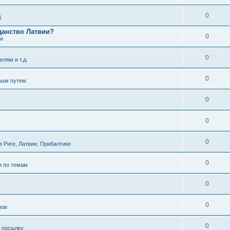
0
й
данство Латвии?
0
ти
0
елям и т.д.
0
ным путем
0
0
0
 Риге, Латвии, Прибалтике
0
и по темам
0
0
ров
0
ь посылку