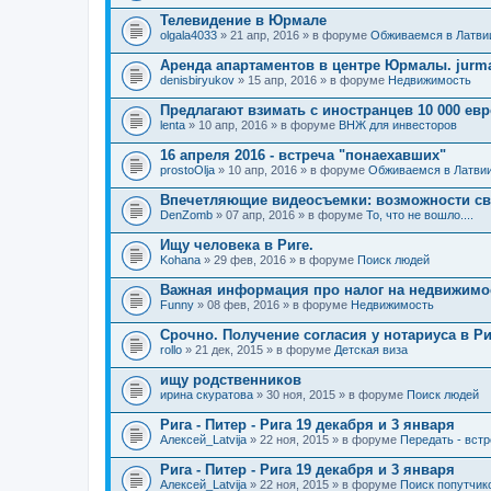
Телевидение в Юрмале
olgala4033
» 21 апр, 2016 » в форуме
Обживаемся в Латви
Аренда апартаментов в центре Юрмалы. jurmal
denisbiryukov
» 15 апр, 2016 » в форуме
Недвижимость
Предлагают взимать с иностранцев 10 000 ев
lenta
» 10 апр, 2016 » в форуме
ВНЖ для инвесторов
16 апреля 2016 - встреча "понаехавших"
prostoOlja
» 10 апр, 2016 » в форуме
Обживаемся в Латви
Впечетляющие видеосъемки: возможности св
DenZomb
» 07 апр, 2016 » в форуме
То, что не вошло....
Ищу человека в Риге.
Kohana
» 29 фев, 2016 » в форуме
Поиск людей
Важная информация про налог на недвижимос
Funny
» 08 фев, 2016 » в форуме
Недвижимость
Срочно. Получение согласия у нотариуса в Ри
rollo
» 21 дек, 2015 » в форуме
Детская виза
ищу родственников
ирина скуратова
» 30 ноя, 2015 » в форуме
Поиск людей
Рига - Питер - Рига 19 декабря и 3 января
Алексей_Latvija
» 22 ноя, 2015 » в форуме
Передать - вст
Рига - Питер - Рига 19 декабря и 3 января
Алексей_Latvija
» 22 ноя, 2015 » в форуме
Поиск попутчик