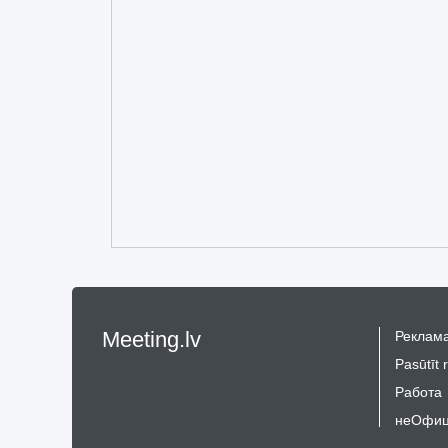
Meeting.lv
Реклама
Pasūtīt 
Работа
неОфиц