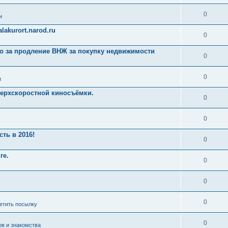
0
и
akurort.narod.ru
0
ро за продление ВНЖ за покупку недвижимости
0
0
и
ерхскоростной киносъёмки.
0
0
ть в 2016!
0
ге.
0
0
0
ретить посылку
0
ов и знакомства