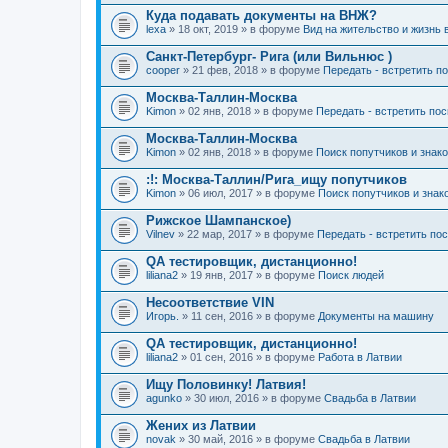
Куда подавать документы на ВНЖ?
lexa
» 18 окт, 2019 » в форуме
Вид на жительство и жизнь 
Санкт-Петербург- Рига (или Вильнюс )
cooper
» 21 фев, 2018 » в форуме
Передать - встретить п
Москва-Таллин-Москва
Kimon
» 02 янв, 2018 » в форуме
Передать - встретить по
Москва-Таллин-Москва
Kimon
» 02 янв, 2018 » в форуме
Поиск попутчиков и знак
:!: Москва-Таллин/Рига_ищу попутчиков
Kimon
» 06 июл, 2017 » в форуме
Поиск попутчиков и знак
Рижское Шампанское)
Vilnev
» 22 мар, 2017 » в форуме
Передать - встретить по
QA тестировщик, дистанционно!
liliana2
» 19 янв, 2017 » в форуме
Поиск людей
Несоответствие VIN
Игорь.
» 11 сен, 2016 » в форуме
Документы на машину
QA тестировщик, дистанционно!
liliana2
» 01 сен, 2016 » в форуме
Работа в Латвии
Ищу Половинку! Латвия!
agunko
» 30 июл, 2016 » в форуме
Свадьба в Латвии
Жених из Латвии
novak
» 30 май, 2016 » в форуме
Свадьба в Латвии