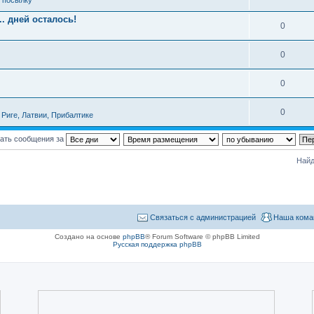
ь посылку
. дней осталось!
0
0
0
0
Риге, Латвии, Прибалтике
ать сообщения за
Найд
Связаться с администрацией
Наша кома
Создано на основе
phpBB
® Forum Software © phpBB Limited
Русская поддержка phpBB