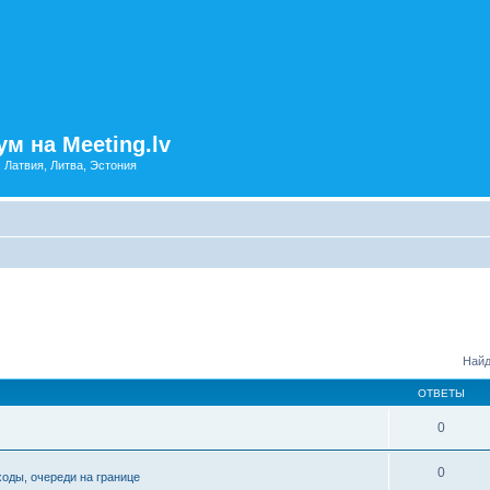
м на Meeting.lv
: Латвия, Литва, Эстония
Найд
ОТВЕТЫ
0
0
ходы, очереди на границе