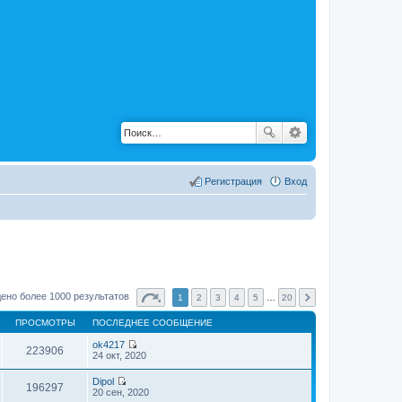
Регистрация
Вход
ено более 1000 результатов
1
2
3
4
5
…
20
ПРОСМОТРЫ
ПОСЛЕДНЕЕ СООБЩЕНИЕ
ok4217
223906
П
24 окт, 2020
е
р
Dipol
е
196297
П
20 сен, 2020
й
е