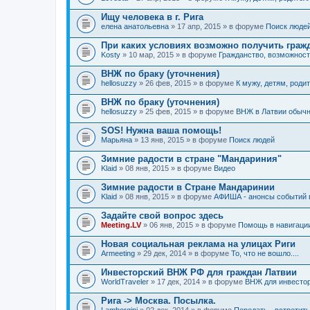
Ищу человека в г. Рига
елена анатольевна
» 17 апр, 2015 » в форуме
Поиск люде
При каких условиях возможно получить граж
Kosty
» 10 мар, 2015 » в форуме
Гражданство, возможнос
ВНЖ по браку (уточнения)
hellosuzzy
» 26 фев, 2015 » в форуме
К мужу, детям, родит
ВНЖ по браку (уточнения)
hellosuzzy
» 25 фев, 2015 » в форуме
ВНЖ в Латвии обыч
SOS! Нужна ваша помощь!
Марьяна
» 13 янв, 2015 » в форуме
Поиск людей
Зимние радости в стране "Мандариния"
Klaid
» 08 янв, 2015 » в форуме
Видео
Зимние радости в Стране Мандаринии
Klaid
» 08 янв, 2015 » в форуме
АФИША - анонсы событий в
Задайте свой вопрос здесь
Meeting.LV
» 06 янв, 2015 » в форуме
Помощь в навигаци
Новая социальная реклама на улицах Риги
Armeeting
» 29 дек, 2014 » в форуме
То, что не вошло....
Инвесторский ВНЖ РФ для граждан Латвии
WorldTraveler
» 17 дек, 2014 » в форуме
ВНЖ для инвесто
Рига -> Москва. Посылка.