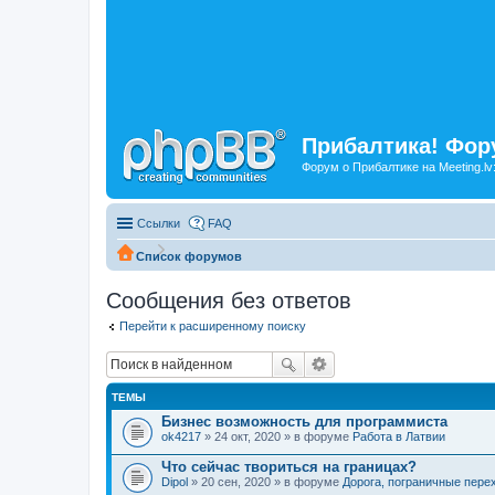
Прибалтика! Фору
Форум о Прибалтике на Meeting.lv
Ссылки
FAQ
Список форумов
Сообщения без ответов
Перейти к расширенному поиску
ТЕМЫ
Бизнес возможность для программиста
ok4217
» 24 окт, 2020 » в форуме
Работа в Латвии
Что сейчас твориться на границах?
Dipol
» 20 сен, 2020 » в форуме
Дорога, пограничные пере