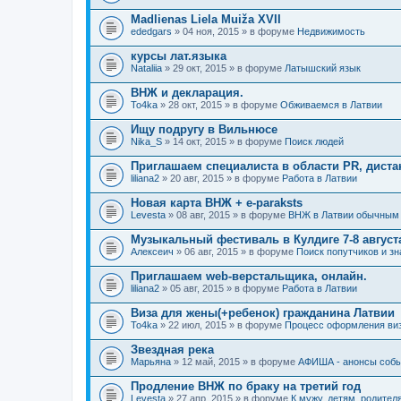
Madlienas Liela Muiža XVII
ededgars
» 04 ноя, 2015 » в форуме
Недвижимость
курсы лат.языка
Nataliia
» 29 окт, 2015 » в форуме
Латышский язык
ВНЖ и декларация.
To4ka
» 28 окт, 2015 » в форуме
Обживаемся в Латвии
Ищу подругу в Вильнюсе
Nika_S
» 14 окт, 2015 » в форуме
Поиск людей
Приглашаем специалиста в области PR, диста
liliana2
» 20 авг, 2015 » в форуме
Работа в Латвии
Новая карта ВНЖ + e-paraksts
Levesta
» 08 авг, 2015 » в форуме
ВНЖ в Латвии обычным
Музыкальный фестиваль в Кулдиге 7-8 августа 
Алексеич
» 06 авг, 2015 » в форуме
Поиск попутчиков и з
Приглашаем web-верстальщика, онлайн.
liliana2
» 05 авг, 2015 » в форуме
Работа в Латвии
Виза для жены(+ребенок) гражданина Латвии
To4ka
» 22 июл, 2015 » в форуме
Процесс оформления ви
Звездная река
Марьяна
» 12 май, 2015 » в форуме
АФИША - анонсы событ
Продление ВНЖ по браку на третий год
Levesta
» 27 апр, 2015 » в форуме
К мужу, детям, родителя