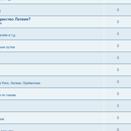
0
й
данство Латвии?
0
ти
0
елям и т.д.
0
ным путем
0
0
0
 Риге, Латвии, Прибалтике
0
и по темам
0
0
ров
0