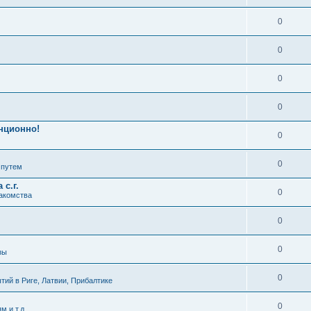
0
0
0
0
нционно!
0
0
 путем
с.г.
0
накомства
0
0
зы
0
ий в Риге, Латвии, Прибалтике
0
м и т.д.