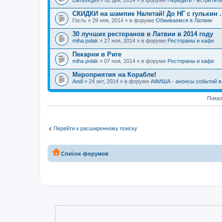
Lamborgini
» 02 дек, 2014 » в форуме
Передать - встретит
СКИДКИ на шампик Налетай! До НГ с гулькин ..
Гость
» 29 ноя, 2014 » в форуме
Обживаемся в Латвии
30 лучших ресторанов в Латвии в 2014 году
miha polak
» 27 ноя, 2014 » в форуме
Рестораны и кафе
Пекарни в Риге
miha polak
» 07 ноя, 2014 » в форуме
Рестораны и кафе
Мероприятия на Корабле!
Andi
» 24 окт, 2014 » в форуме
АФИША - анонсы событий в 
Показ
Перейти к расширенному поиску
Список форумов