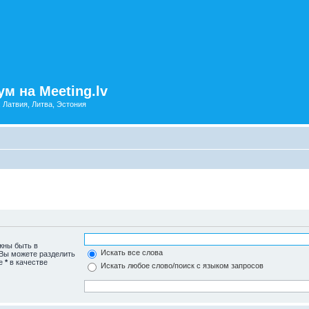
м на Meeting.lv
: Латвия, Литва, Эстония
жны быть в
Искать все слова
 Вы можете разделить
те
*
в качестве
Искать любое слово/поиск с языком запросов