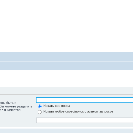
жны быть в
Искать все слова
 Вы можете разделить
те
*
в качестве
Искать любое слово/поиск с языком запросов