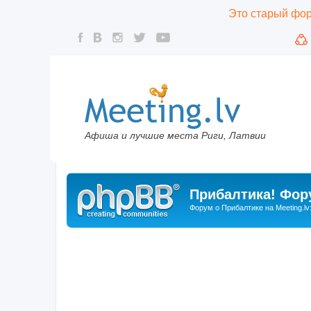
Это старый фору
Афиша и лучшие места Риги, Латвии
Прибалтика! Фору
Форум о Прибалтике на Meeting.lv