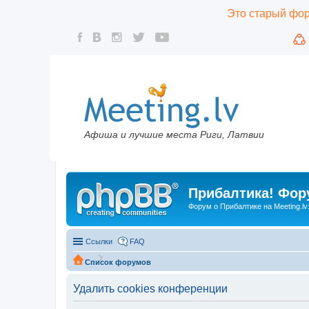
Это старый фору
Афиша и лучшие места Риги, Латвии
Прибалтика! Фору
Форум о Прибалтике на Meeting.lv
Ссылки
FAQ
Список форумов
Удалить cookies конференции