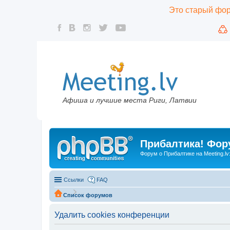
Это старый фору
Афиша и лучшие места Риги, Латвии
Прибалтика! Фору
Форум о Прибалтике на Meeting.lv
Ссылки
FAQ
Список форумов
Удалить cookies конференции