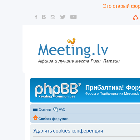
Это старый фору
Афиша и лучшие места Риги, Латвии
Прибалтика! Фору
Форум о Прибалтике на Meeting.lv
Ссылки
FAQ
Список форумов
Удалить cookies конференции