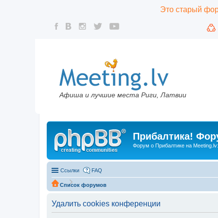
Это старый фору
Афиша и лучшие места Риги, Латвии
Прибалтика! Фору
Форум о Прибалтике на Meeting.lv
Ссылки
FAQ
Список форумов
Удалить cookies конференции