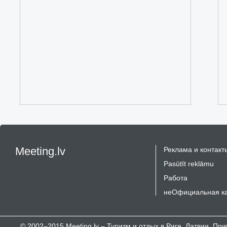
Meeting.lv
Реклама и контакт
Pasūtīt reklāmu
Работа
неОфициальная к
© 2002–2015 Meeting.lv – Туризм и отдых в Риге, Латвии, П