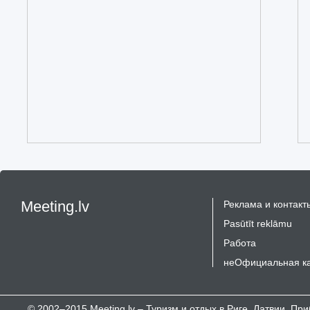
Meeting.lv
Реклама и контакт
Pasūtīt reklāmu
Работа
неОфициальная к
© 2002–2015 Meeting.lv – Туризм и отдых в Риге, Латвии, П