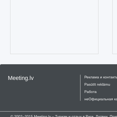
Meeting.lv
Реклама и контакт
Pasūtīt reklāmu
Работа
неОфициальная к
© 2002–2015 Meeting.lv – Туризм и отдых в Риге, Латвии, П