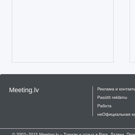
Meeting.lv
Реклама и контакт
Pasūtīt reklāmu
Работа
неОфициальная к
© 2002–2015 Meeting.lv – Туризм и отдых в Риге, Латвии, П