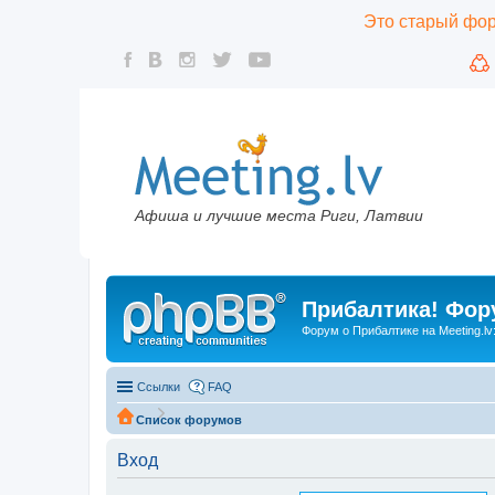
Это старый фору
Афиша и лучшие места Риги, Латвии
Прибалтика! Фору
Форум о Прибалтике на Meeting.lv
Ссылки
FAQ
Список форумов
Вход