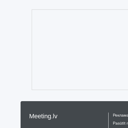
Meeting.lv
Реклама
Pasūtīt 