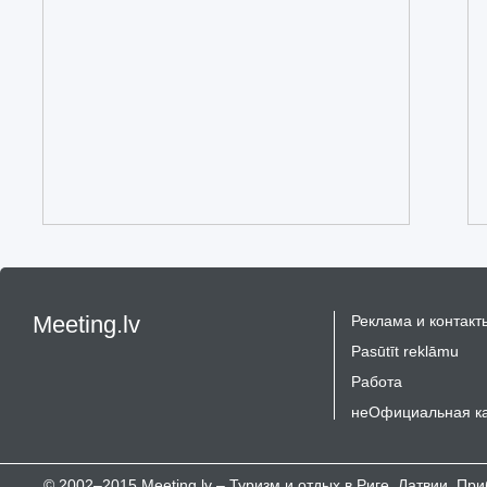
Meeting.lv
Реклама и контакт
Pasūtīt reklāmu
Работа
неОфициальная к
© 2002–2015 Meeting.lv – Туризм и отдых в Риге, Латвии, П