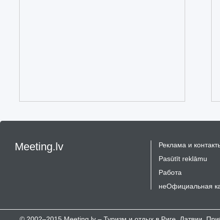
Meeting.lv
Реклама и контакт
Pasūtīt reklāmu
Работа
неОфициальная к
© 2002–2015 Meeting.lv – Туризм и отдых в Риге, Латвии, П