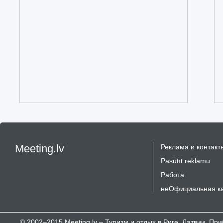
Meeting.lv
Реклама и контакт
Pasūtīt reklāmu
Работа
неОфициальная к
© 2002–2015 Meeting.lv – Туризм и отдых в Риге, Латвии, П