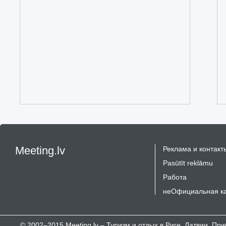
Meeting.lv
Реклама и контакт
Pasūtīt reklāmu
Работа
неОфициальная к
© 2002–2015 Meeting.lv – Туризм и отдых в Риге, Латвии, П