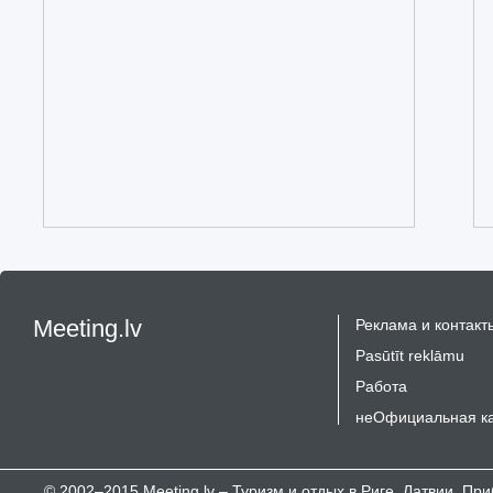
Meeting.lv
Реклама и контакт
Pasūtīt reklāmu
Работа
неОфициальная к
© 2002–2015 Meeting.lv – Туризм и отдых в Риге, Латвии, П