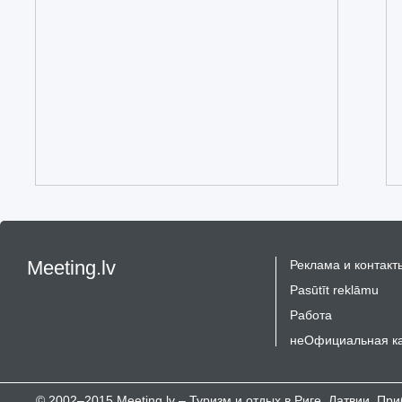
Meeting.lv
Реклама и контакт
Pasūtīt reklāmu
Работа
неОфициальная к
© 2002–2015 Meeting.lv – Туризм и отдых в Риге, Латвии, П