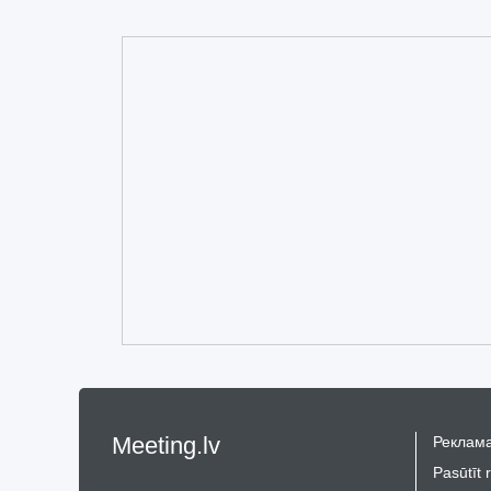
Meeting.lv
Реклама
Pasūtīt 