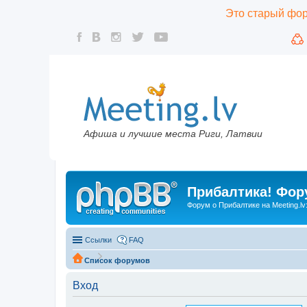
Это старый фору
Афиша и лучшие места Риги, Латвии
Прибалтика! Фору
Форум о Прибалтике на Meeting.lv
Ссылки
FAQ
Список форумов
Вход