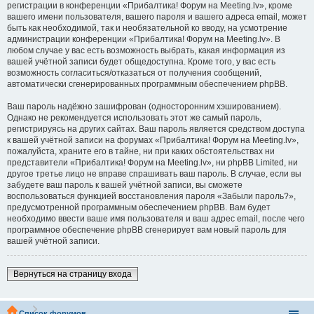
регистрации в конференции «Прибалтика! Форум на Meeting.lv», кроме
вашего имени пользователя, вашего пароля и вашего адреса email, может
быть как необходимой, так и необязательной ко вводу, на усмотрение
администрации конференции «Прибалтика! Форум на Meeting.lv». В
любом случае у вас есть возможность выбрать, какая информация из
вашей учётной записи будет общедоступна. Кроме того, у вас есть
возможность согласиться/отказаться от получения сообщений,
автоматически сгенерированных программным обеспечением phpBB.
Ваш пароль надёжно зашифрован (односторонним хэшированием).
Однако не рекомендуется использовать этот же самый пароль,
регистрируясь на других сайтах. Ваш пароль является средством доступа
к вашей учётной записи на форумах «Прибалтика! Форум на Meeting.lv»,
пожалуйста, храните его в тайне, ни при каких обстоятельствах ни
представители «Прибалтика! Форум на Meeting.lv», ни phpBB Limited, ни
другое третье лицо не вправе спрашивать ваш пароль. В случае, если вы
забудете ваш пароль к вашей учётной записи, вы сможете
воспользоваться функцией восстановления пароля «Забыли пароль?»,
предусмотренной программным обеспечением phpBB. Вам будет
необходимо ввести ваше имя пользователя и ваш адрес email, после чего
программное обеспечение phpBB сгенерирует вам новый пароль для
вашей учётной записи.
Вернуться на страницу входа
Список форумов