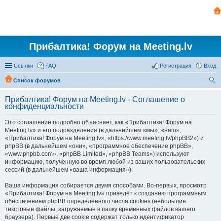
Прибалтика! Форум на Meeting.lv
Ссылки
FAQ
Регистрация
Вход
Список форумов
ои
Прибалтика! Форум на Meeting.lv - Соглашение о
ск
конфиденциальности
Это соглашение подробно объясняет, как «Прибалтика! Форум на
Meeting.lv» и его подразделения (в дальнейшем «мы», «наш»,
«Прибалтика! Форум на Meeting.lv», «https://www.meeting.lv/phpBB2») и
phpBB (в дальнейшем «они», «программное обеспечение phpBB»,
«www.phpbb.com», «phpBB Limited», «phpBB Teams») используют
информацию, полученную во время любой из ваших пользовательских
сессий (в дальнейшем «ваша информация»).
Ваша информация собирается двумя способами. Во-первых, просмотр
«Прибалтика! Форум на Meeting.lv» приведёт к созданию программным
обеспечением phpBB определённого числа cookies (небольшие
текстовые файлы, загружаемые в папку временных файлов вашего
браузера). Первые две cookie содержат только идентификатор