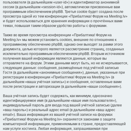
пользователя (в дальнейшем «user-id») и идентификатор анонимной
сессии (в дальнейшем «session-id»), автоматически присвоенные вам
программным обеспечением phpBB. Третья cookie будет создана после
просмотра одной из тем конференции «Прибалтика! Форум на Meeting.lv»
и будет использоваться для хранения информации о прочтённых вами
темах, повышая таким образом удобство работы с форумами.
Также во время просмотра конференции «Прибалтика! Форум на
Meeting.lv» мы можем установить cookies, внешние по отношению к
программному обеспечению phpBB, однако они выходят за рамки этого
документа, целью которого является рассмотрение страниц, созданных
исключительно программным обеспечением phpBB. Вторым источником
получения вашей информации являются данные, которые вы
отправляете на форум. Этими данными могут быть, но не исчерпываются,
следующие данные: сообщения, размещённые под учётной записью
Гостя (в дальнейшем «анонимные сообщения»), данные, указанные при
регистрации в конференции «Прибалтика! Форум на Meeting.lv» (в
дальнейшем «ваша учётная запись») и сообщения, оставленные вами
после регистрации и авторизации (в дальнейшем «ваши сообщения»).
Ваша учётная запись будет содержать, как минимум, однозначно
идентифицируемое имя (в дальнейшем «ваше имя пользователя»),
индивидуальный пароль для входа под вашей учётной записью (далее
«ваш пароль») и реальный адрес email (в дальнейшем «ваш адрес
email»). Ваша информация из вашей учётной записи на форумах
«Прибалтика! Форум на Meeting.lv» охраняется законами о защите
компьютерной информации, применяемыми в стране, предоставляющей
нам услуги хостинга. Любая информация, запрашиваемая при