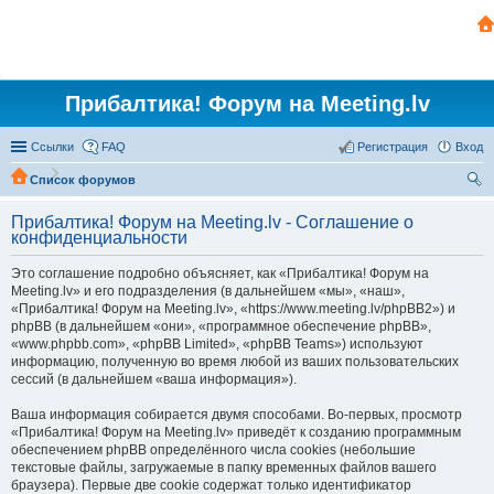
Прибалтика! Форум на Meeting.lv
Ссылки
FAQ
Регистрация
Вход
Список форумов
ои
Прибалтика! Форум на Meeting.lv - Соглашение о
ск
конфиденциальности
Это соглашение подробно объясняет, как «Прибалтика! Форум на
Meeting.lv» и его подразделения (в дальнейшем «мы», «наш»,
«Прибалтика! Форум на Meeting.lv», «https://www.meeting.lv/phpBB2») и
phpBB (в дальнейшем «они», «программное обеспечение phpBB»,
«www.phpbb.com», «phpBB Limited», «phpBB Teams») используют
информацию, полученную во время любой из ваших пользовательских
сессий (в дальнейшем «ваша информация»).
Ваша информация собирается двумя способами. Во-первых, просмотр
«Прибалтика! Форум на Meeting.lv» приведёт к созданию программным
обеспечением phpBB определённого числа cookies (небольшие
текстовые файлы, загружаемые в папку временных файлов вашего
браузера). Первые две cookie содержат только идентификатор