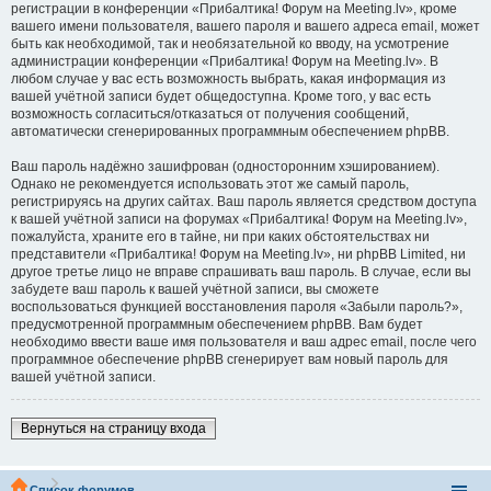
регистрации в конференции «Прибалтика! Форум на Meeting.lv», кроме
вашего имени пользователя, вашего пароля и вашего адреса email, может
быть как необходимой, так и необязательной ко вводу, на усмотрение
администрации конференции «Прибалтика! Форум на Meeting.lv». В
любом случае у вас есть возможность выбрать, какая информация из
вашей учётной записи будет общедоступна. Кроме того, у вас есть
возможность согласиться/отказаться от получения сообщений,
автоматически сгенерированных программным обеспечением phpBB.
Ваш пароль надёжно зашифрован (односторонним хэшированием).
Однако не рекомендуется использовать этот же самый пароль,
регистрируясь на других сайтах. Ваш пароль является средством доступа
к вашей учётной записи на форумах «Прибалтика! Форум на Meeting.lv»,
пожалуйста, храните его в тайне, ни при каких обстоятельствах ни
представители «Прибалтика! Форум на Meeting.lv», ни phpBB Limited, ни
другое третье лицо не вправе спрашивать ваш пароль. В случае, если вы
забудете ваш пароль к вашей учётной записи, вы сможете
воспользоваться функцией восстановления пароля «Забыли пароль?»,
предусмотренной программным обеспечением phpBB. Вам будет
необходимо ввести ваше имя пользователя и ваш адрес email, после чего
программное обеспечение phpBB сгенерирует вам новый пароль для
вашей учётной записи.
Вернуться на страницу входа
Список форумов