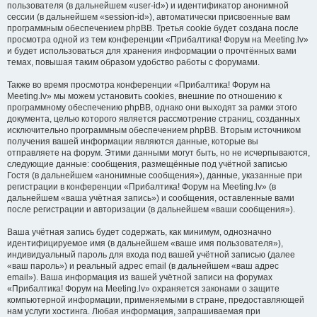
пользователя (в дальнейшем «user-id») и идентификатор анонимной
сессии (в дальнейшем «session-id»), автоматически присвоенные вам
программным обеспечением phpBB. Третья cookie будет создана после
просмотра одной из тем конференции «Прибалтика! Форум на Meeting.lv»
и будет использоваться для хранения информации о прочтённых вами
темах, повышая таким образом удобство работы с форумами.
Также во время просмотра конференции «Прибалтика! Форум на
Meeting.lv» мы можем установить cookies, внешние по отношению к
программному обеспечению phpBB, однако они выходят за рамки этого
документа, целью которого является рассмотрение страниц, созданных
исключительно программным обеспечением phpBB. Вторым источником
получения вашей информации являются данные, которые вы
отправляете на форум. Этими данными могут быть, но не исчерпываются,
следующие данные: сообщения, размещённые под учётной записью
Гостя (в дальнейшем «анонимные сообщения»), данные, указанные при
регистрации в конференции «Прибалтика! Форум на Meeting.lv» (в
дальнейшем «ваша учётная запись») и сообщения, оставленные вами
после регистрации и авторизации (в дальнейшем «ваши сообщения»).
Ваша учётная запись будет содержать, как минимум, однозначно
идентифицируемое имя (в дальнейшем «ваше имя пользователя»),
индивидуальный пароль для входа под вашей учётной записью (далее
«ваш пароль») и реальный адрес email (в дальнейшем «ваш адрес
email»). Ваша информация из вашей учётной записи на форумах
«Прибалтика! Форум на Meeting.lv» охраняется законами о защите
компьютерной информации, применяемыми в стране, предоставляющей
нам услуги хостинга. Любая информация, запрашиваемая при