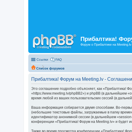
Прибалтика! Фору
Форум о Прибалтике на Meeting.lv
Ссылки
FAQ
Список форумов
Прибалтика! Форум на Meeting.lv - Соглашен
Это соглашение подробно объясняет, как «Прибалтика! Фор
«https://www.meeting.lv/phpBB2») и phpBB (в дальнейшем
время любой из ваших пользовательских сессий (в дальн
Ваша информация собирается двумя способами. Во-первых
(небольшие текстовые файлы, загружаемые в папку времен
идентификатор анонимной сессии (в дальнейшем «session-
конференции «Прибалтика! Форум на Meeting.lv» и будет 
Также во время просмотра конференции «Прибалтика! Фору