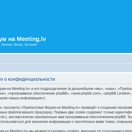
м на Meeting.lv
: Латвия, Литва, Эстония
ие о конфиденциальности
ум на Meeting.lv» и его подразделения (в дальнейшем «мы», «наш», «Прибалт
 «они», «программное обеспечение phpBB», «www.phpbb.com», «phpBB Limited
ейшем «ваша информация»).
, просмотр «Прибалтика! Форум на Meeting.lv» приведёт к созданию програ
ных файлов вашего браузера). Первые две cookie содержат только идентифик
id»), автоматически присвоенные вам программным обеспечением phpBB. Тре
использоваться для хранения информации о прочтённых вами темах, повышая
м на Meeting.lv» мы можем установить cookies, внешние по отношению к пр