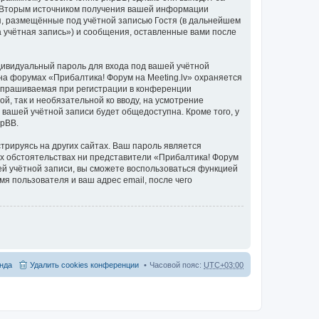
. Вторым источником получения вашей информации
я, размещённые под учётной записью Гостя (в дальнейшем
 учётная запись») и сообщения, оставленные вами после
дивидуальный пароль для входа под вашей учётной
на форумах «Прибалтика! Форум на Meeting.lv» охраняется
апрашиваемая при регистрации в конференции
ой, так и необязательной ко вводу, на усмотрение
 вашей учётной записи будет общедоступна. Кроме того, у
hpBB.
рируясь на других сайтах. Ваш пароль является
ких обстоятельствах ни представители «Прибалтика! Форум
ашей учётной записи, вы сможете воспользоваться функцией
 пользователя и ваш адрес email, после чего
нда
Удалить cookies конференции
Часовой пояс:
UTC+03:00