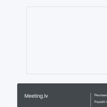
Meeting.lv
Реклама
Pasūtīt 