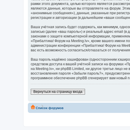
рамки этого документа, целью которого является рассмо
являются данные, которые вы отправляете на форум. Эти
«анонимные сообщения»), данные, указанные при регистра
регистрации и авторизации (в дальнейшем «ваши сообщен
Ваша учётная запись будет содержать, как минимум, одн
записью (далее «ваш пароль») и реальный адрес email (в
законами о защите компьютерной информации, применяем
«Прибалтика! Форум на Meeting.lv», кроме вашего имени по
администрации конференции «Прибалтика! Форум на Meeting
вас есть возможность согласиться/отказаться от получен
Ваш пароль надёжно зашифрован (односторонним хэширован
средством доступа к вашей учётной записи на форумах «Пр
на Meeting.lv», ни phpBB Limited, ни другое третье лицо 
восстановления пароля «Забыли пароль?», предусмотренн
программное обеспечение phpBB сгенерирует вам новый п
Вернуться на страницу входа
Список форумов