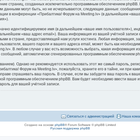
трение страниц, созданных исключительно программным обеспечением phpBB
ми данными могут быть, но не исчерпываются, следующие данные: сообщени
ции в конференции «Прибалтика! Форум на Meeting.lv» (в дальнейшем «ваша
ия»).
означно идентифицируемое имя (в дальнейшем «ваше имя пользователя»), ин
 дальнейшем «ваш адрес email»). Ваша информация из вашей учётной записи 
ыми в стране, предоставляющей нам услуги хостинга. Любая информация, з
льзователя, вашего пароля и вашего адреса email, может быть как необходим
.lv». В любом случае у вас есть возможность выбрать, какая информация из
ия сообщений, автоматически сгенерированных программным обеспечением p
ием). Однако не рекомендуется использовать этот же самый пароль, регист
ибалтика! Форум на Meeting.lv», пожалуйста, храните его в тайне, ни при ка
не вправе спрашивать ваш пароль. В случае, если вы забудете ваш пароль к в
ой программным обеспечением phpBB. Вам будет необходимо ввести ваше имя
ароль для вашей учётной записи.
Связаться с администрацией
Наша кома
Создано на основе
phpBB
® Forum Software © phpBB Limited
Русская поддержка phpBB