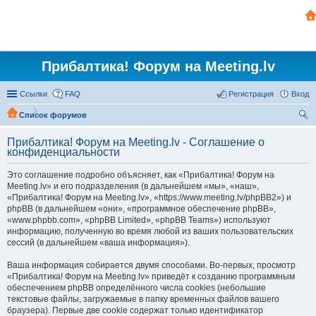
Прибалтика! Форум на Meeting.lv
Ссылки
FAQ
Регистрация
Вход
Список форумов
ои
Прибалтика! Форум на Meeting.lv - Соглашение о
ск
конфиденциальности
Это соглашение подробно объясняет, как «Прибалтика! Форум на
Meeting.lv» и его подразделения (в дальнейшем «мы», «наш»,
«Прибалтика! Форум на Meeting.lv», «https://www.meeting.lv/phpBB2») и
phpBB (в дальнейшем «они», «программное обеспечение phpBB»,
«www.phpbb.com», «phpBB Limited», «phpBB Teams») используют
информацию, полученную во время любой из ваших пользовательских
сессий (в дальнейшем «ваша информация»).
Ваша информация собирается двумя способами. Во-первых, просмотр
«Прибалтика! Форум на Meeting.lv» приведёт к созданию программным
обеспечением phpBB определённого числа cookies (небольшие
текстовые файлы, загружаемые в папку временных файлов вашего
браузера). Первые две cookie содержат только идентификатор