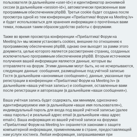
пользователя (в дальнейшем «user-id») и идентификатор анонимной
сессии (в дальнейшем «session-id»), автоматически присвоенные вам
программным обеспечением phpBB. Третья cookie будет создана после
просмотра одной из тем конференции «Прибалтика! Форум на Meeting.lv»
и будет использоваться для хранения информации о прочтённых вами
темах, повышая таким образом удобство работы с форумами.
Также во время просмотра конференции «Прибалтика! Форум на
Meeting.lv» мы можем установить cookies, внешние по отношению к
программному обеспечению phpBB, однако они выходят за рамки этого
документа, целью которого является рассмотрение страниц, созданных
исключительно программным обеспечением phpBB. Вторым источником
получения вашей информации являются данные, которые вы
отправляете на форум. Этими данными могут быть, но не исчерпываются,
следующие данные: сообщения, размещённые под учётной записью
Гостя (в дальнейшем «анонимные сообщения»), данные, указанные при
регистрации в конференции «Прибалтика! Форум на Meeting.lv» (в
дальнейшем «ваша учётная запись») и сообщения, оставленные вами
после регистрации и авторизации (в дальнейшем «ваши сообщения»).
Ваша учётная запись будет содержать, как минимум, однозначно
идентифицируемое имя (в дальнейшем «ваше имя пользователя»),
индивидуальный пароль для входа под вашей учётной записью (далее
«ваш пароль») и реальный адрес email (в дальнейшем «ваш адрес
email»). Ваша информация из вашей учётной записи на форумах
«Прибалтика! Форум на Meeting.lv» охраняется законами о защите
компьютерной информации, применяемыми в стране, предоставляющей
нам услуги хостинга. Любая информация, запрашиваемая при