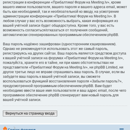
регистрации в конференции «Прибалтика! Форум на Meeting.lv», кроме
вашего имени пользователя, вашего пароля и вашего адреса email, может
быть как необходимой, так и необязательной ко вводу, на усмотрение
администрации конференции «Прибалтика! Форум на Meeting.lv». В
любом случае у вас есть возможность выбрать, какая информация из
вашей учётной записи будет общедоступна. Кроме того, у вас есть
возможность согласиться/отказаться от получения сообщений,
автоматически сгенерированных программным обеспечением phpBB.
Ваш пароль надёжно зашифрован (односторонним хэшированием).
Однако не рекомендуется использовать этот же самый пароль,
регистрируясь на других сайтах. Ваш пароль является средством доступа
к вашей учётной записи на форумах «Прибалтика! Форум на Meeting.lv»,
пожалуйста, храните его в тайне, ни при каких обстоятельствах ни
представители «Прибалтика! Форум на Meeting.lv», ни phpBB Limited, ни
другое третье лицо не вправе спрашивать ваш пароль. В случае, если вы
забудете ваш пароль к вашей учётной записи, вы сможете
воспользоваться функцией восстановления пароля «Забыли пароль?»,
предусмотренной программным обеспечением phpBB. Вам будет
необходимо ввести ваше имя пользователя и ваш адрес email, после чего
программное обеспечение phpBB сгенерирует вам новый пароль для
вашей учётной записи.
Вернуться на страницу входа
Список форумов