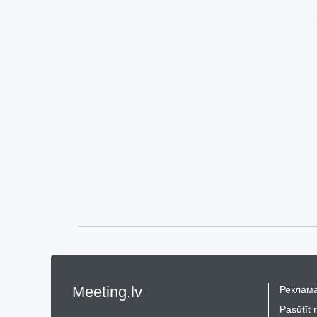
Meeting.lv
Реклама
Pasūtīt 