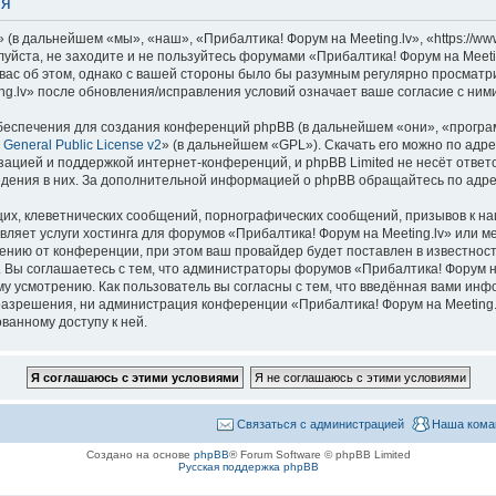
ия
(в дальнейшем «мы», «наш», «Прибалтика! Форум на Meeting.lv», «https://www
уйста, не заходите и не пользуйтесь форумами «Прибалтика! Форум на Meeti
вас об этом, однако с вашей стороны было бы разумным регулярно просматрив
g.lv» после обновления/исправления условий означает ваше согласие с ними
еспечения для создания конференций phpBB (в дальнейшем «они», «програ
General Public License v2
» (в дальнейшем «GPL»). Скачать его можно по адр
зацией и поддержкой интернет-конференций, и phpBB Limited не несёт ответ
ведения в них. За дополнительной информацией о phpBB обращайтесь по адр
их, клеветнических сообщений, порнографических сообщений, призывов к на
вляет услуги хостинга для форумов «Прибалтика! Форум на Meeting.lv» или 
нию от конференции, при этом ваш провайдер будет поставлен в известность
 Вы соглашаетесь с тем, что администраторы форумов «Прибалтика! Форум на
у усмотрению. Как пользователь вы согласны с тем, что введённая вами инф
азрешения, ни администрация конференции «Прибалтика! Форум на Meeting.lv
ванному доступу к ней.
Связаться с администрацией
Наша кома
Создано на основе
phpBB
® Forum Software © phpBB Limited
Русская поддержка phpBB