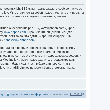
.meeting.lv/phpBB2»), вы подтверждаете своё согласие со
ng.lv». Мы оставляем за собой право изменять эти правила
ать этот текст на предмет изменений, так как
.
ммное обеспечение phpBB», «www.phpbb.com», «phpBB
есу
www.phpbb.com
. Ограничения лицензии GPL для
ственности за то, что администрация конференций
есу
https://www.phpbb.com/
.
циональной розни и прочих сообщений, которые могут
международное право. Попытки размещения таких
, если мы сочтём это нужным. IP-адреса всех сообщений
 Meeting.lv» имеют право удалить, отредактировать,
ормация будет храниться в базе данных. Хотя эта
», ни phpBB Limited не может быть ответственна за
нда
Удалить cookies конференции
Часовой пояс:
UTC+03:00