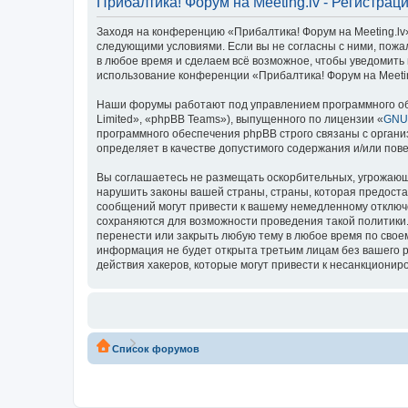
Прибалтика! Форум на Meeting.lv - Регистрац
Заходя на конференцию «Прибалтика! Форум на Meeting.lv» 
следующими условиями. Если вы не согласны с ними, пожал
в любое время и сделаем всё возможное, чтобы уведомить 
использование конференции «Прибалтика! Форум на Meetin
Наши форумы работают под управлением программного об
Limited», «phpBB Teams»), выпущенного по лицензии «
GNU 
программного обеспечения phpBB строго связаны с органи
определяет в качестве допустимого содержания и/или по
Вы соглашаетесь не размещать оскорбительных, угрожающ
нарушить законы вашей страны, страны, которая предоста
сообщений могут привести к вашему немедленному отключе
сохраняются для возможности проведения такой политики.
перенести или закрыть любую тему в любое время по своем
информация не будет открыта третьим лицам без вашего р
действия хакеров, которые могут привести к несанкциониро
Список форумов