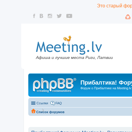
Это старый фору
Афиша и лучшие места Риги, Латвии
Прибалтика! Фору
Форум о Прибалтике на Meeting.lv
Ссылки
FAQ
Список форумов