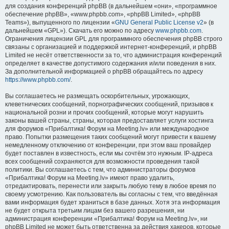
для создания конференций phpBB (в дальнейшем «они», «программное
обеспечение phpBB», «www.phpbb.com», «phpBB Limited», «phpBB
Teams»), выпущенного по лицензии «
GNU General Public License v2
» (в
дальнейшем «GPL»). Скачать его можно по адресу
www.phpbb.com
.
Ограничения лицензии GPL для программного обеспечения phpBB строго
связаны с организацией и поддержкой интернет-конференций, и phpBB
Limited не несёт ответственности за то, что администрация конференций
определяет в качестве допустимого содержания и/или поведения в них.
За дополнительной информацией о phpBB обращайтесь по адресу
https://www.phpbb.com/
.
Вы соглашаетесь не размещать оскорбительных, угрожающих,
клеветнических сообщений, порнографических сообщений, призывов к
национальной розни и прочих сообщений, которые могут нарушить
законы вашей страны, страны, которая предоставляет услуги хостинга
для форумов «Прибалтика! Форум на Meeting.lv» или международное
право. Попытки размещения таких сообщений могут привести к вашему
немедленному отключению от конференции, при этом ваш провайдер
будет поставлен в известность, если мы сочтём это нужным. IP-адреса
всех сообщений сохраняются для возможности проведения такой
политики. Вы соглашаетесь с тем, что администраторы форумов
«Прибалтика! Форум на Meeting.lv» имеют право удалить,
отредактировать, перенести или закрыть любую тему в любое время по
своему усмотрению. Как пользователь вы согласны с тем, что введённая
вами информация будет храниться в базе данных. Хотя эта информация
не будет открыта третьим лицам без вашего разрешения, ни
администрация конференции «Прибалтика! Форум на Meeting.lv», ни
phpBB Limited не может быть ответственна за действия хакеров, которые