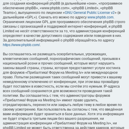
для создания конференций phpBB (в дальнейшем «они», «программное
обеспечение phpBB», «www.phpbb.com», «phpBB Limited», «phpBB
Teams»), выпущенного по лицензии «
GNU General Public License v2
» (в
дальнейшем «GPL»). Скачать его можно по адресу
www.phpbb.com
.
Ограничения лицензии GPL для программного обеспечения phpBB строго
связаны с организацией и поддержкой интернет-конференций, и phpBB
Limited не несёт ответственности за то, что администрация конференций
определяет в качестве допустимого содержания и/или поведения в них.
За дополнительной информацией о phpBB обращайтесь по адресу
https://www.phpbb.com/
.
Вы соглашаетесь не размещать оскорбительных, угрожающих,
клеветнических сообщений, порнографических сообщений, призывов к
национальной розни и прочих сообщений, которые могут нарушить
законы вашей страны, страны, которая предоставляет услуги хостинга
для форумов «Прибалтика! Форум на Meeting.lv» или международное
право. Попытки размещения таких сообщений могут привести к вашему
немедленному отключению от конференции, при этом ваш провайдер
будет поставлен в известность, если мы сочтём это нужным. IP-адреса
всех сообщений сохраняются для возможности проведения такой
политики. Вы соглашаетесь с тем, что администраторы форумов
«Прибалтика! Форум на Meeting.lv» имеют право удалить,
отредактировать, перенести или закрыть любую тему в любое время по
своему усмотрению. Как пользователь вы согласны с тем, что введённая
вами информация будет храниться в базе данных. Хотя эта информация
не будет открыта третьим лицам без вашего разрешения, ни
администрация конференции «Прибалтика! Форум на Meeting.lv», ни
phpBB Limited не может быть ответственна за действия хакеров, которые