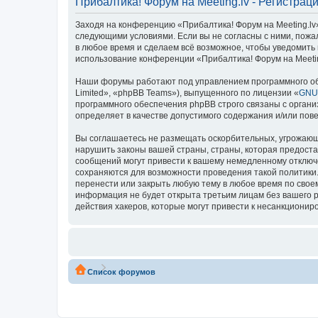
Прибалтика! Форум на Meeting.lv - Регистрац
Заходя на конференцию «Прибалтика! Форум на Meeting.lv» 
следующими условиями. Если вы не согласны с ними, пожал
в любое время и сделаем всё возможное, чтобы уведомить 
использование конференции «Прибалтика! Форум на Meetin
Наши форумы работают под управлением программного об
Limited», «phpBB Teams»), выпущенного по лицензии «
GNU 
программного обеспечения phpBB строго связаны с органи
определяет в качестве допустимого содержания и/или по
Вы соглашаетесь не размещать оскорбительных, угрожающ
нарушить законы вашей страны, страны, которая предоста
сообщений могут привести к вашему немедленному отключе
сохраняются для возможности проведения такой политики.
перенести или закрыть любую тему в любое время по своем
информация не будет открыта третьим лицам без вашего р
действия хакеров, которые могут привести к несанкциониро
Список форумов