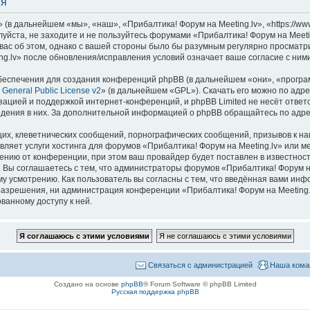
ия
(в дальнейшем «мы», «наш», «Прибалтика! Форум на Meeting.lv», «https://www
уйста, не заходите и не пользуйтесь форумами «Прибалтика! Форум на Meeti
вас об этом, однако с вашей стороны было бы разумным регулярно просматрив
g.lv» после обновления/исправления условий означает ваше согласие с ними
еспечения для создания конференций phpBB (в дальнейшем «они», «програ
General Public License v2
» (в дальнейшем «GPL»). Скачать его можно по адр
зацией и поддержкой интернет-конференций, и phpBB Limited не несёт ответ
ведения в них. За дополнительной информацией о phpBB обращайтесь по адр
их, клеветнических сообщений, порнографических сообщений, призывов к на
вляет услуги хостинга для форумов «Прибалтика! Форум на Meeting.lv» или 
нию от конференции, при этом ваш провайдер будет поставлен в известность
 Вы соглашаетесь с тем, что администраторы форумов «Прибалтика! Форум на
у усмотрению. Как пользователь вы согласны с тем, что введённая вами инф
азрешения, ни администрация конференции «Прибалтика! Форум на Meeting.lv
ванному доступу к ней.
Связаться с администрацией
Наша кома
Создано на основе
phpBB
® Forum Software © phpBB Limited
Русская поддержка phpBB