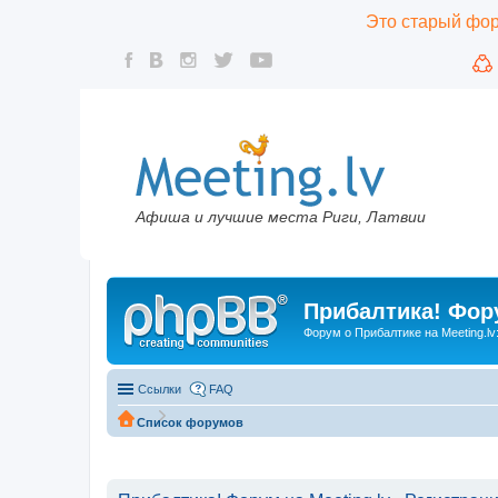
Это старый фору
Афиша и лучшие места Риги, Латвии
Прибалтика! Фору
Форум о Прибалтике на Meeting.lv
Ссылки
FAQ
Список форумов