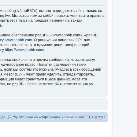
.meeting.lv/phpBB2»), вы подтверждаете своё согласие со
ng.lv». Мы оставляем за собой право изменять эти правила
ать этот текст на предмет изменений, так как
.
ммное обеспечение phpBB», «www.phpbb.com», «phpBB
есу
www.phpbb.com
. Ограничения лицензии GPL для
ственности за то, что администрация конференций
есу
https://www.phpbb.com/
.
циональной розни и прочих сообщений, которые могут
международное право. Попытки размещения таких
, если мы сочтём это нужным. IP-адреса всех сообщений
 Meeting.lv» имеют право удалить, отредактировать,
ормация будет храниться в базе данных. Хотя эта
», ни phpBB Limited не может быть ответственна за
нда
Удалить cookies конференции
Часовой пояс:
UTC+03:00