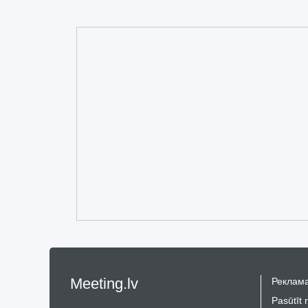
Meeting.lv
Реклама
Pasūtīt 