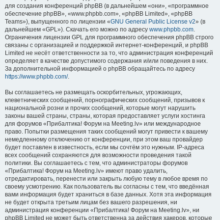
для создания конференций phpBB (в дальнейшем «они», «программное
обеспечение phpBB», «www.phpbb.com», «phpBB Limited», «phpBB
Teams»), выпущенного по лицензии «
GNU General Public License v2
» (в
дальнейшем «GPL»). Скачать его можно по адресу
www.phpbb.com
.
Ограничения лицензии GPL для программного обеспечения phpBB строго
связаны с организацией и поддержкой интернет-конференций, и phpBB
Limited не несёт ответственности за то, что администрация конференций
определяет в качестве допустимого содержания и/или поведения в них.
За дополнительной информацией о phpBB обращайтесь по адресу
https://www.phpbb.com/
.
Вы соглашаетесь не размещать оскорбительных, угрожающих,
клеветнических сообщений, порнографических сообщений, призывов к
национальной розни и прочих сообщений, которые могут нарушить
законы вашей страны, страны, которая предоставляет услуги хостинга
для форумов «Прибалтика! Форум на Meeting.lv» или международное
право. Попытки размещения таких сообщений могут привести к вашему
немедленному отключению от конференции, при этом ваш провайдер
будет поставлен в известность, если мы сочтём это нужным. IP-адреса
всех сообщений сохраняются для возможности проведения такой
политики. Вы соглашаетесь с тем, что администраторы форумов
«Прибалтика! Форум на Meeting.lv» имеют право удалить,
отредактировать, перенести или закрыть любую тему в любое время по
своему усмотрению. Как пользователь вы согласны с тем, что введённая
вами информация будет храниться в базе данных. Хотя эта информация
не будет открыта третьим лицам без вашего разрешения, ни
администрация конференции «Прибалтика! Форум на Meeting.lv», ни
phpBB Limited не может быть ответственна за действия хакеров, которые