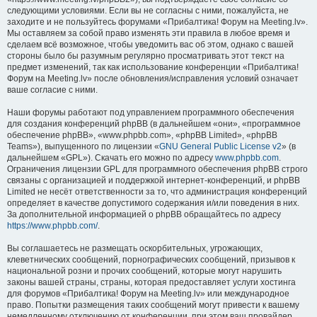
следующими условиями. Если вы не согласны с ними, пожалуйста, не
заходите и не пользуйтесь форумами «Прибалтика! Форум на Meeting.lv».
Мы оставляем за собой право изменять эти правила в любое время и
сделаем всё возможное, чтобы уведомить вас об этом, однако с вашей
стороны было бы разумным регулярно просматривать этот текст на
предмет изменений, так как использование конференции «Прибалтика!
Форум на Meeting.lv» после обновления/исправления условий означает
ваше согласие с ними.
Наши форумы работают под управлением программного обеспечения
для создания конференций phpBB (в дальнейшем «они», «программное
обеспечение phpBB», «www.phpbb.com», «phpBB Limited», «phpBB
Teams»), выпущенного по лицензии «
GNU General Public License v2
» (в
дальнейшем «GPL»). Скачать его можно по адресу
www.phpbb.com
.
Ограничения лицензии GPL для программного обеспечения phpBB строго
связаны с организацией и поддержкой интернет-конференций, и phpBB
Limited не несёт ответственности за то, что администрация конференций
определяет в качестве допустимого содержания и/или поведения в них.
За дополнительной информацией о phpBB обращайтесь по адресу
https://www.phpbb.com/
.
Вы соглашаетесь не размещать оскорбительных, угрожающих,
клеветнических сообщений, порнографических сообщений, призывов к
национальной розни и прочих сообщений, которые могут нарушить
законы вашей страны, страны, которая предоставляет услуги хостинга
для форумов «Прибалтика! Форум на Meeting.lv» или международное
право. Попытки размещения таких сообщений могут привести к вашему
немедленному отключению от конференции, при этом ваш провайдер