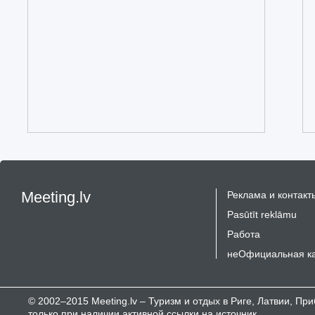
Meeting.lv
Реклама и контакт
Pasūtīt reklāmu
Работа
неОфициальная к
© 2002–2015 Meeting.lv – Туризм и отдых в Риге, Латвии, П
только при наличии активной ссылки на источник.