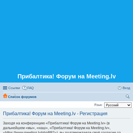
Прибалтика! Форум на Meeting.lv
Ссылки
FAQ
Вход
Список форумов
ои
Язык:
ск
Прибалтика! Форум на Meeting.lv - Регистрация
Заходя на конференцию «Прибалтика! Форум на Meeting.lv» (в
дальнейшем «мы», «наш», «Прибалтика! Форум на Meeting.lv»,
«https://www.meeting.lv/phpBB2»), вы подтверждаете своё согласие со