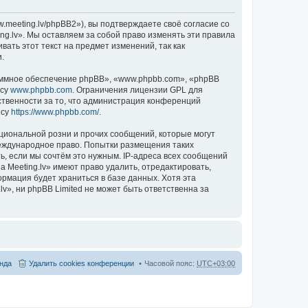
.meeting.lv/phpBB2»), вы подтверждаете своё согласие со
ng.lv». Мы оставляем за собой право изменять эти правила
ать этот текст на предмет изменений, так как
.
ммное обеспечение phpBB», «www.phpbb.com», «phpBB
есу
www.phpbb.com
. Ограничения лицензии GPL для
ственности за то, что администрация конференций
есу
https://www.phpbb.com/
.
циональной розни и прочих сообщений, которые могут
международное право. Попытки размещения таких
, если мы сочтём это нужным. IP-адреса всех сообщений
 Meeting.lv» имеют право удалить, отредактировать,
ормация будет храниться в базе данных. Хотя эта
», ни phpBB Limited не может быть ответственна за
нда
Удалить cookies конференции
Часовой пояс:
UTC+03:00