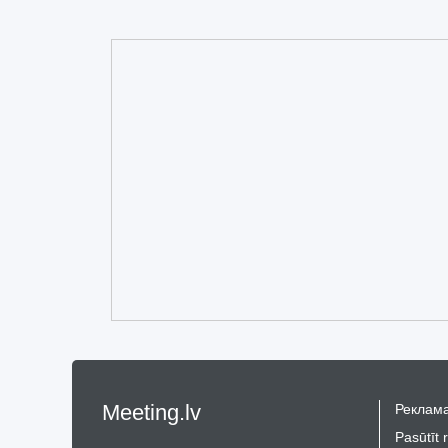
Meeting.lv
Реклама
Pasūtīt 