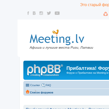
Это старый фору
Афиша и лучшие места Риги, Латвии
Прибалтика! Фору
Форум о Прибалтике на Meeting.lv
Ссылки
FAQ
Список форумов