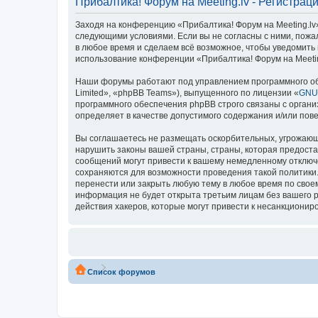
Прибалтика! Форум на Meeting.lv - Регистрац
Заходя на конференцию «Прибалтика! Форум на Meeting.lv» 
следующими условиями. Если вы не согласны с ними, пожал
в любое время и сделаем всё возможное, чтобы уведомить 
использование конференции «Прибалтика! Форум на Meetin
Наши форумы работают под управлением программного об
Limited», «phpBB Teams»), выпущенного по лицензии «
GNU 
программного обеспечения phpBB строго связаны с органи
определяет в качестве допустимого содержания и/или по
Вы соглашаетесь не размещать оскорбительных, угрожающ
нарушить законы вашей страны, страны, которая предоста
сообщений могут привести к вашему немедленному отключе
сохраняются для возможности проведения такой политики.
перенести или закрыть любую тему в любое время по своем
информация не будет открыта третьим лицам без вашего р
действия хакеров, которые могут привести к несанкциониро
Список форумов