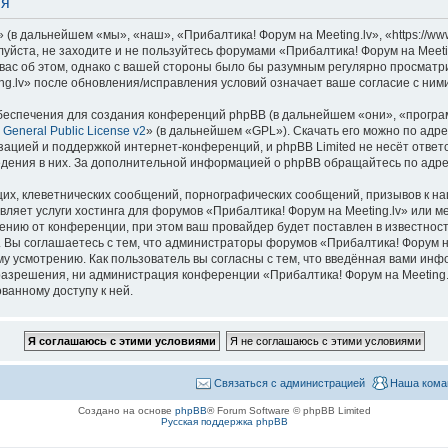
ия
(в дальнейшем «мы», «наш», «Прибалтика! Форум на Meeting.lv», «https://www
уйста, не заходите и не пользуйтесь форумами «Прибалтика! Форум на Meeti
вас об этом, однако с вашей стороны было бы разумным регулярно просматрив
g.lv» после обновления/исправления условий означает ваше согласие с ними
еспечения для создания конференций phpBB (в дальнейшем «они», «програ
General Public License v2
» (в дальнейшем «GPL»). Скачать его можно по адр
зацией и поддержкой интернет-конференций, и phpBB Limited не несёт ответ
ведения в них. За дополнительной информацией о phpBB обращайтесь по адр
их, клеветнических сообщений, порнографических сообщений, призывов к на
вляет услуги хостинга для форумов «Прибалтика! Форум на Meeting.lv» или 
нию от конференции, при этом ваш провайдер будет поставлен в известность
 Вы соглашаетесь с тем, что администраторы форумов «Прибалтика! Форум на
у усмотрению. Как пользователь вы согласны с тем, что введённая вами инф
азрешения, ни администрация конференции «Прибалтика! Форум на Meeting.lv
ванному доступу к ней.
Связаться с администрацией
Наша кома
Создано на основе
phpBB
® Forum Software © phpBB Limited
Русская поддержка phpBB