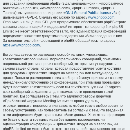
для создания конференций phpBB (в дальнейшем «они», «программное
обеспечение phpBB», «www.phpbb.com», «phpBB Limited», «phpBB
Teams»), выпущенного по лицензии «
GNU General Public License v2
» (в
дальнейшем «GPL»). Скачать его можно по адресу
www.phpbb.com
.
Ограничения лицензии GPL для программного обеспечения phpBB строго
связаны с организацией и поддержкой интернет-конференций, и phpBB
Limited не несёт ответственности за то, что администрация конференций
определяет в качестве допустимого содержания и/или поведения в них.
За дополнительной информацией о phpBB обращайтесь по адресу
https://www.phpbb.com/
.
Вы соглашаетесь не размещать оскорбительных, угрожающих,
клеветнических сообщений, порнографических сообщений, призывов к
национальной розни и прочих сообщений, которые могут нарушить
законы вашей страны, страны, которая предоставляет услуги хостинга
для форумов «Прибалтика! Форум на Meeting.lv» или международное
право. Попытки размещения таких сообщений могут привести к вашему
немедленному отключению от конференции, при этом ваш провайдер
будет поставлен в известность, если мы сочтём это нужным. IP-адреса
всех сообщений сохраняются для возможности проведения такой
политики. Вы соглашаетесь с тем, что администраторы форумов
«Прибалтика! Форум на Meeting.lv» имеют право удалить,
отредактировать, перенести или закрыть любую тему в любое время по
своему усмотрению. Как пользователь вы согласны с тем, что введённая
вами информация будет храниться в базе данных. Хотя эта информация
не будет открыта третьим лицам без вашего разрешения, ни
администрация конференции «Прибалтика! Форум на Meeting.lv», ни
phpBB Limited не может быть ответственна за действия хакеров, которые