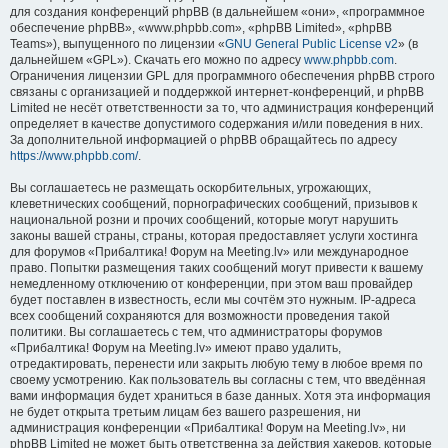
для создания конференций phpBB (в дальнейшем «они», «программное
обеспечение phpBB», «www.phpbb.com», «phpBB Limited», «phpBB
Teams»), выпущенного по лицензии «
GNU General Public License v2
» (в
дальнейшем «GPL»). Скачать его можно по адресу
www.phpbb.com
.
Ограничения лицензии GPL для программного обеспечения phpBB строго
связаны с организацией и поддержкой интернет-конференций, и phpBB
Limited не несёт ответственности за то, что администрация конференций
определяет в качестве допустимого содержания и/или поведения в них.
За дополнительной информацией о phpBB обращайтесь по адресу
https://www.phpbb.com/
.
Вы соглашаетесь не размещать оскорбительных, угрожающих,
клеветнических сообщений, порнографических сообщений, призывов к
национальной розни и прочих сообщений, которые могут нарушить
законы вашей страны, страны, которая предоставляет услуги хостинга
для форумов «Прибалтика! Форум на Meeting.lv» или международное
право. Попытки размещения таких сообщений могут привести к вашему
немедленному отключению от конференции, при этом ваш провайдер
будет поставлен в известность, если мы сочтём это нужным. IP-адреса
всех сообщений сохраняются для возможности проведения такой
политики. Вы соглашаетесь с тем, что администраторы форумов
«Прибалтика! Форум на Meeting.lv» имеют право удалить,
отредактировать, перенести или закрыть любую тему в любое время по
своему усмотрению. Как пользователь вы согласны с тем, что введённая
вами информация будет храниться в базе данных. Хотя эта информация
не будет открыта третьим лицам без вашего разрешения, ни
администрация конференции «Прибалтика! Форум на Meeting.lv», ни
phpBB Limited не может быть ответственна за действия хакеров, которые