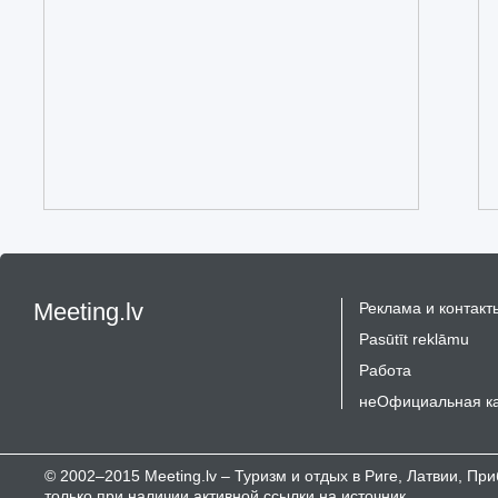
Meeting.lv
Реклама и контакт
Pasūtīt reklāmu
Работа
неОфициальная к
© 2002–2015 Meeting.lv – Туризм и отдых в Риге, Латвии, П
только при наличии активной ссылки на источник.