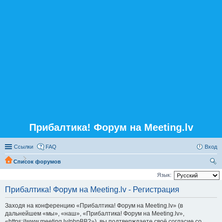
Прибалтика! Форум на Meeting.lv
Ссылки
FAQ
Вход
Список форумов
ои
Язык:
ск
Прибалтика! Форум на Meeting.lv - Регистрация
Заходя на конференцию «Прибалтика! Форум на Meeting.lv» (в
дальнейшем «мы», «наш», «Прибалтика! Форум на Meeting.lv»,
«https://www.meeting.lv/phpBB2»), вы подтверждаете своё согласие со