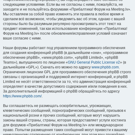
следующими условиями. Если вы не согласны с ними, пожалуйста, не
заходите и не пользуйтесь форумами «Прибалтика! Форум на Meeting.lv».
Мы оставляем за собой право изменять эти правила в любое время и
сделаем всё возможное, чтобы уведомить вас об этом, однако с вашей
стороны было бы разумным регулярно просматривать этот текст на
предмет изменений, так как использование конференции «Прибалтика!
Форум на Meeting.lv» после обновления/исправления условий означает
ваше согласие с ними.
Наши форумы работают под управлением программного обеспечения
для создания конференций phpBB (в дальнейшем «они», «программное
обеспечение phpBB», «www.phpbb.com», «phpBB Limited», «phpBB
Teams»), выпущенного по лицензии «
GNU General Public License v2
» (в
дальнейшем «GPL»). Скачать его можно по адресу
www.phpbb.com
.
Ограничения лицензии GPL для программного обеспечения phpBB строго
связаны с организацией и поддержкой интернет-конференций, и phpBB
Limited не несёт ответственности за то, что администрация конференций
определяет в качестве допустимого содержания и/или поведения в них.
За дополнительной информацией о phpBB обращайтесь по адресу
https://www.phpbb.com/
.
Вы соглашаетесь не размещать оскорбительных, угрожающих,
клеветнических сообщений, порнографических сообщений, призывов к
национальной розни и прочих сообщений, которые могут нарушить
законы вашей страны, страны, которая предоставляет услуги хостинга
для форумов «Прибалтика! Форум на Meeting.lv» или международное
право. Попытки размещения таких сообщений могут привести к вашему
немедленному отключению от конференции, при этом ваш провайдер