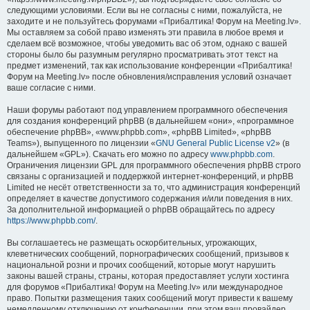
следующими условиями. Если вы не согласны с ними, пожалуйста, не
заходите и не пользуйтесь форумами «Прибалтика! Форум на Meeting.lv».
Мы оставляем за собой право изменять эти правила в любое время и
сделаем всё возможное, чтобы уведомить вас об этом, однако с вашей
стороны было бы разумным регулярно просматривать этот текст на
предмет изменений, так как использование конференции «Прибалтика!
Форум на Meeting.lv» после обновления/исправления условий означает
ваше согласие с ними.
Наши форумы работают под управлением программного обеспечения
для создания конференций phpBB (в дальнейшем «они», «программное
обеспечение phpBB», «www.phpbb.com», «phpBB Limited», «phpBB
Teams»), выпущенного по лицензии «
GNU General Public License v2
» (в
дальнейшем «GPL»). Скачать его можно по адресу
www.phpbb.com
.
Ограничения лицензии GPL для программного обеспечения phpBB строго
связаны с организацией и поддержкой интернет-конференций, и phpBB
Limited не несёт ответственности за то, что администрация конференций
определяет в качестве допустимого содержания и/или поведения в них.
За дополнительной информацией о phpBB обращайтесь по адресу
https://www.phpbb.com/
.
Вы соглашаетесь не размещать оскорбительных, угрожающих,
клеветнических сообщений, порнографических сообщений, призывов к
национальной розни и прочих сообщений, которые могут нарушить
законы вашей страны, страны, которая предоставляет услуги хостинга
для форумов «Прибалтика! Форум на Meeting.lv» или международное
право. Попытки размещения таких сообщений могут привести к вашему
немедленному отключению от конференции, при этом ваш провайдер