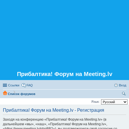
Прибалтика! Форум на Meeting.lv
Ссылки
FAQ
Вход
Список форумов
ои
Язык:
ск
Прибалтика! Форум на Meeting.lv - Регистрация
Заходя на конференцию «Прибалтика! Форум на Meeting.lv» (в
дальнейшем «мы», «наш», «Прибалтика! Форум на Meeting.lv»,
«https://www.meeting.lv/phpBB2»), вы подтверждаете своё согласие со