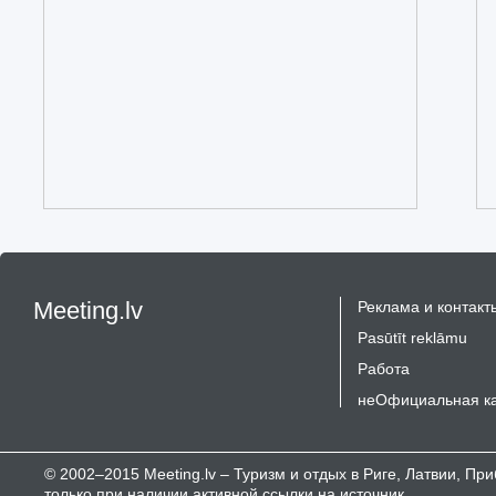
Meeting.lv
Реклама и контакт
Pasūtīt reklāmu
Работа
неОфициальная к
© 2002–2015 Meeting.lv – Туризм и отдых в Риге, Латвии, П
только при наличии активной ссылки на источник.