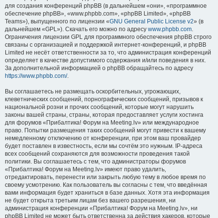
для создания конференций phpBB (в дальнейшем «они», «программное
обеспечение phpBB», «www.phpbb.com», «phpBB Limited», «phpBB
Teams»), выпущенного по лицензии «
GNU General Public License v2
» (в
дальнейшем «GPL»). Скачать его можно по адресу
www.phpbb.com
.
Ограничения лицензии GPL для программного обеспечения phpBB строго
связаны с организацией и поддержкой интернет-конференций, и phpBB
Limited не несёт ответственности за то, что администрация конференций
определяет в качестве допустимого содержания и/или поведения в них.
За дополнительной информацией о phpBB обращайтесь по адресу
https://www.phpbb.com/
.
Вы соглашаетесь не размещать оскорбительных, угрожающих,
клеветнических сообщений, порнографических сообщений, призывов к
национальной розни и прочих сообщений, которые могут нарушить
законы вашей страны, страны, которая предоставляет услуги хостинга
для форумов «Прибалтика! Форум на Meeting.lv» или международное
право. Попытки размещения таких сообщений могут привести к вашему
немедленному отключению от конференции, при этом ваш провайдер
будет поставлен в известность, если мы сочтём это нужным. IP-адреса
всех сообщений сохраняются для возможности проведения такой
политики. Вы соглашаетесь с тем, что администраторы форумов
«Прибалтика! Форум на Meeting.lv» имеют право удалить,
отредактировать, перенести или закрыть любую тему в любое время по
своему усмотрению. Как пользователь вы согласны с тем, что введённая
вами информация будет храниться в базе данных. Хотя эта информация
не будет открыта третьим лицам без вашего разрешения, ни
администрация конференции «Прибалтика! Форум на Meeting.lv», ни
phpBB Limited не может быть ответственна за действия хакеров, которые